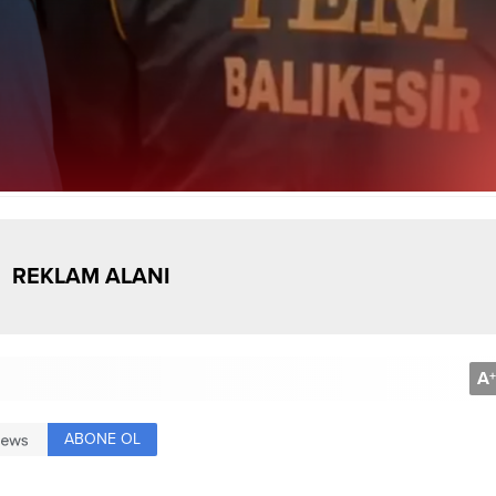
REKLAM ALANI
A
+
ABONE OL