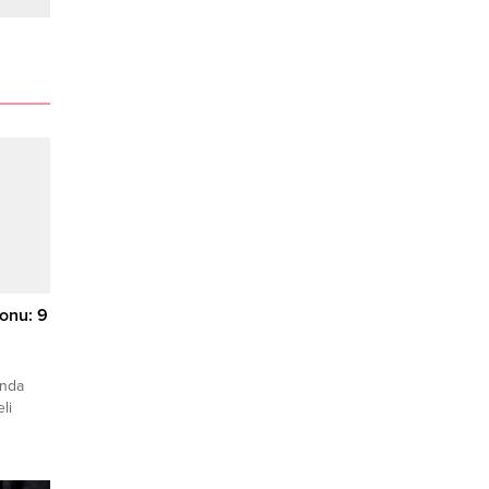
onu: 9
ında
li