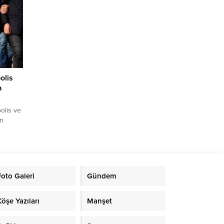
olis
a
olis ve
an
k,
şkin
ık
Valilik
Foto Galeri
Gündem
hleri
Köşe Yazıları
Manşet
çalışma
da...