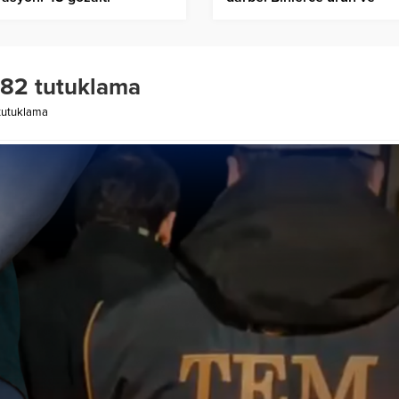
litrelerce alkol ele geçirildi
 82 tutuklama
tutuklama