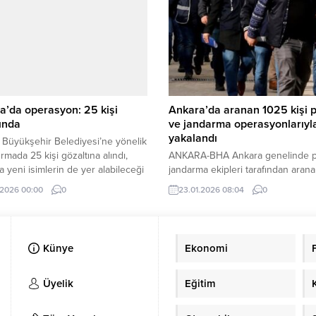
a’da operasyon: 25 kişi
Ankara’da aranan 1025 kişi p
ında
ve jandarma operasyonlarıyl
yakalandı
 Büyükşehir Belediyesi’ne yönelik
rmada 25 kişi gözaltına alındı,
ANKARA-BHA Ankara genelinde p
 yeni isimlerin de yer alabileceği
jandarma ekipleri tarafından aran
yor.
şahıslara yönelik geniş kapsamlı
.2026 00:00
0
23.01.2026 08:04
0
operasyonlar gerçekleştirildi. Valili
yapılan çalışmaların sonuçlarına ili
yazılı açıklama yayımladı. Bir haftal
çalışmada binin üzerinde yakalama 
Künye
Ekonomi
açıklamasına göre, 16-22 Ocak tari
arasında emniyet ve jandarma
birimlerince aranan şüphelilerin
Üyelik
Eğitim
yakalanmasına yönelik yoğun bir 
yürütüldü. Operasyonlar kapsamın