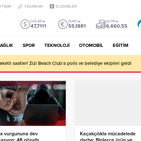
LETİŞİM
YAZARLAR
ECZANELER
DOLAR
EURO
ALTIN
47,7111
55,1881
6.660,55
AĞLIK
SPOR
TEKNOLOJİ
OTOMOBİL
EĞİTİM
ketli saatler! Zizi Beach Club’a polis ve belediye ekipleri geldi
ex vurgununa dev
Kaçakçılıkla mücadelede
asyon: 48 gözaltı
darbe: Binlerce ürün ve