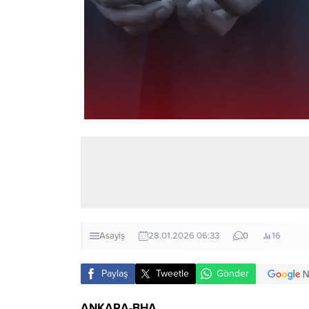
Asayiş
28.01.2026 06:33
0
16
Paylaş
Tweetle
Gönder
ANKARA-BHA