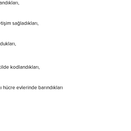
ndıkları,
tişim sağladıkları,
ldukları,
ilde kodlandıkları,
 hücre evlerinde barındıkları