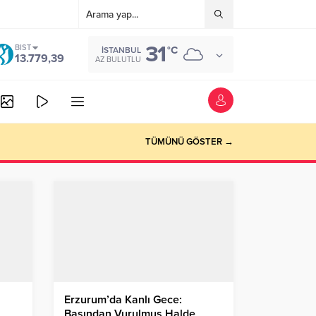
31
BIST
°C
İSTANBUL
13.779,39
AZ BULUTLU
TÜMÜNÜ GÖSTER →
Erzurum’da Kanlı Gece:
Başından Vurulmuş Halde