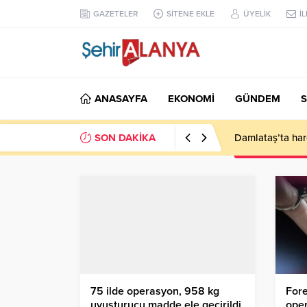
GAZETELER
SİTENE EKLE
ÜYELİK
İ
ANASAYFA
EKONOMİ
GÜNDEM
S
SON DAKİKA
Damlataş’ta hare
75 ilde operasyon, 958 kg
For
uyuşturucu madde ele geçirildi
oper