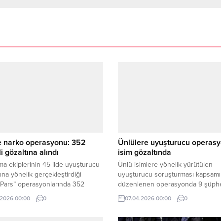
e narko operasyonu: 352
Ünlülere uyuşturucu operasy
i gözaltına alındı
isim gözaltında
a ekiplerinin 45 ilde uyuşturucu
Ünlü isimlere yönelik yürütülen
rına yönelik gerçekleştirdiği
uyuşturucu soruşturması kapsam
 Pars” operasyonlarında 352
düzenlenen operasyonda 9 şüphe
 yakalandı.
gözaltına alındı.
.2026 00:00
0
07.04.2026 00:00
0