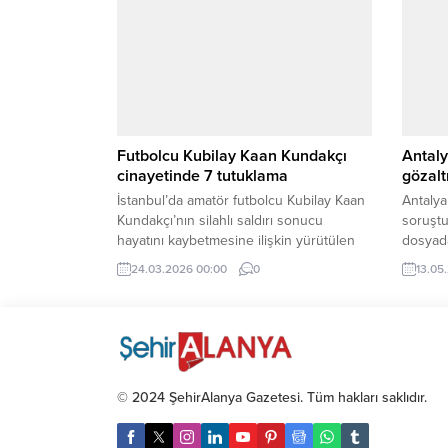
Futbolcu Kubilay Kaan Kundakçı
Antaly
cinayetinde 7 tutuklama
gözalt
İstanbul’da amatör futbolcu Kubilay Kaan
Antalya
Kundakçı’nın silahlı saldırı sonucu
soruştu
hayatını kaybetmesine ilişkin yürütülen
dosyada
soruşturmada 7 şüpheli tutuklandı.
belirtili
24.03.2026 00:00
0
13.05
© 2024 ŞehirAlanya Gazetesi. Tüm hakları saklıdır.