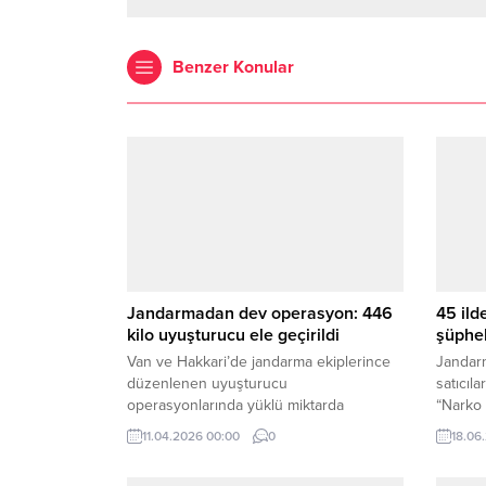
Benzer Konular
Jandarmadan dev operasyon: 446
45 ild
kilo uyuşturucu ele geçirildi
şüphel
Van ve Hakkari’de jandarma ekiplerince
Jandarm
düzenlenen uyuşturucu
satıcıla
operasyonlarında yüklü miktarda
“Narko
uyuşturucu madde ele geçirilirken, 8
şüpheli
11.04.2026 00:00
0
18.06
şüpheli gözaltına alındı.