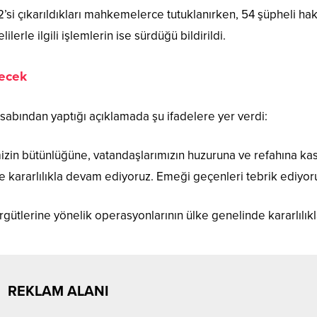
si çıkarıldıkları mahkemelerce tutuklanırken, 54 şüpheli ha
lerle ilgili işlemlerin ise sürdüğü bildirildi.
recek
esabından yaptığı açıklamada şu ifadelere yer verdi:
timizin bütünlüğüne, vatandaşlarımızın huzuruna ve refahına k
kararlılıkla devam ediyoruz. Emeği geçenleri tebrik ediyor
gütlerine yönelik operasyonlarının ülke genelinde kararlılık
REKLAM ALANI