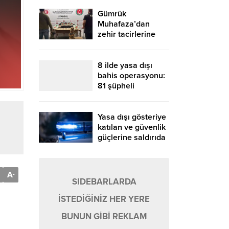
Gümrük
Muhafaza’dan
zehir tacirlerine
geçit yok!
8 ilde yasa dışı
bahis operasyonu:
81 şüpheli
yakalandı
Yasa dışı gösteriye
katılan ve güvenlik
güçlerine saldırıda
bulunan 253
şüpheli yakalandı
A
-
SIDEBARLARDA
İSTEDİĞİNİZ HER YERE
BUNUN GİBİ REKLAM