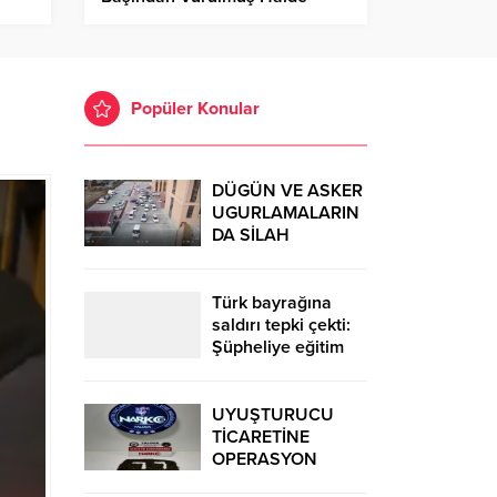
Bulundu
Popüler Konular
DÜGÜN VE ASKER
UGURLAMALARIN
DA SİLAH
FİŞEKLER
YAKALANDI
Türk bayrağına
saldırı tepki çekti:
Şüpheliye eğitim
şartı
UYUŞTURUCU
TİCARETİNE
OPERASYON