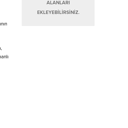
ALANLARI
EKLEYEBİLİRSİNİZ.
ının
,
anlı