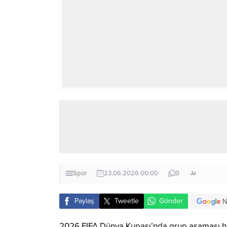
Spor
23.06.2026 00:00
0
Paylaş
Tweetle
Gönder
2026 FIFA Dünya Kupası’nda grup aşaması he