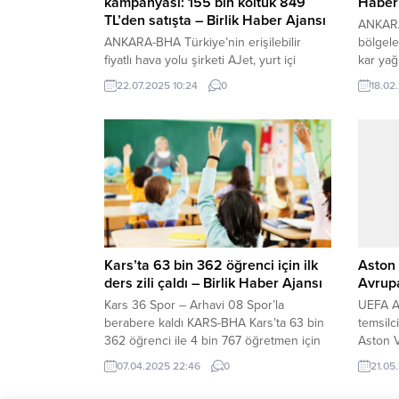
kampanyası: 155 bin koltuk 849
Haber
TL’den satışta – Birlik Haber Ajansı
ANKARA
ANKARA-BHA Türkiye’nin erişilebilir
bölgele
fiyatlı hava yolu şirketi AJet, yurt içi
kar yağ
seyahat planlarını erkenden yapan
öğretim
22.07.2025 10:24
0
18.02
misafirlerine özel bir kampanya başlattı.
Meteor
Erken rezervasyon fırsatlarıyla 155 bin
uyarıla
koltuk, vergiler dahil sadece 849 TL’den
yoğun k
satışa sunuldu. İndirimli biletler vergiler
ediliyo
dahil 849 TL AJet’in erken rezervasyon
yaşanab
kampanyasında indirimli biletler, 22
riski n
Temmuz 2025 tarihinde saat 10:00’dan...
tatil ed
Kars’ta 63 bin 362 öğrenci için ilk
Aston 
ders zili çaldı – Birlik Haber Ajansı
Avrupa
Kars 36 Spor – Arhavi 08 Spor’la
UEFA Av
berabere kaldı KARS-BHA Kars’ta 63 bin
temsilc
362 öğrenci ile 4 bin 767 öğretmen için
Aston V
eğitim öğretim yılının ikinci ara tatili sona
07.04.2025 22:46
0
21.05
erdi, okullarda ilk ders zili çaldı. Milli
Eğitim Bakanlığına (MEB) bağlı ilk ve