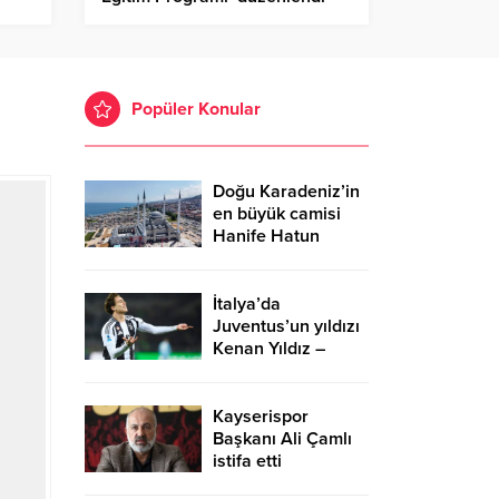
Birlik Haber Ajansı
Popüler Konular
Doğu Karadeniz’in
en büyük camisi
Hanife Hatun
Camii ibadete
açıldı – Birlik Haber
Ajansı
İtalya’da
Juventus’un yıldızı
Kenan Yıldız –
Birlik Haber Ajansı
Kayserispor
Başkanı Ali Çamlı
istifa etti