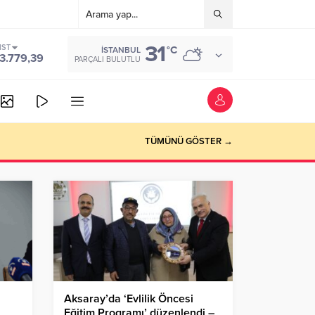
31
IST
°C
İSTANBUL
3.779,39
PARÇALI BULUTLU
TÜMÜNÜ GÖSTER →
Aksaray’da ‘Evlilik Öncesi
Eğitim Programı’ düzenlendi –