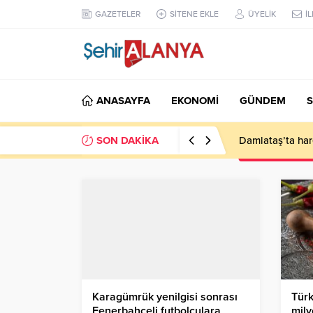
GAZETELER
SİTENE EKLE
ÜYELİK
İ
ANASAYFA
EKONOMİ
GÜNDEM
S
SON DAKİKA
Damlataş’ta hare
Karagümrük yenilgisi sonrası
Türk
Fenerbahçeli futbolculara
mily