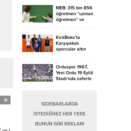
MEB: 315 bin 856
öğretmen “uzman
öğretmen” ve
“başöğretmen”
unvanı aldı – Birlik
Haber Ajansı
KickBoks’ta
Karşıyakalı
sporcular altın
madalyaları kaptı
Orduspor 1967,
Yeni Ordu 19 Eylül
Stadı’nda zaferle
coştu!
A
-
SIDEBARLARDA
İSTEDİĞİNİZ HER YERE
BUNUN GİBİ REKLAM
 ve L