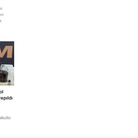
ni
ri
k
esi’nde
izden
quise
FA) –
igi
5
evam...
ol
apıldı
lkollü
mının
ı,