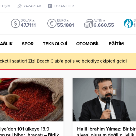
LETİŞİM
YAZARLAR
ECZANELER
DOLAR
EURO
ALTIN
B
47,7111
55,1881
6.660,55
1
AĞLIK
SPOR
TEKNOLOJİ
OTOMOBİL
EĞİTİM
ketli saatler! Zizi Beach Club’a polis ve belediye ekipleri geldi
iye’den 101 ülkeye 13,9
Halil İbrahim Yılmaz: Bir bir
on pul biber ihracatı – Birlik
siyasi oluşum değiliz, iyilik