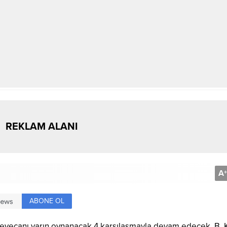
REKLAM ALANI
A
+
ABONE OL
yecanı yarın oynanacak 4 karşılaşmayla devam edecek. B, K