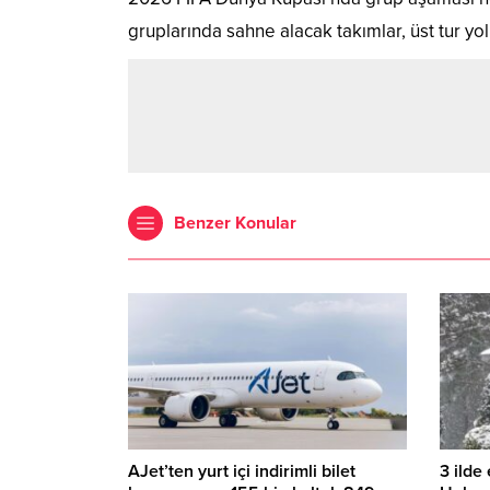
gruplarında sahne alacak takımlar, üst tur 
Benzer Konular
AJet’ten yurt içi indirimli bilet
3 ilde