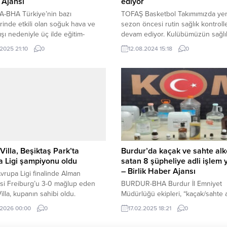
 Ajansı
ediyor
-BHA Türkiye’nin bazı
TOFAŞ Basketbol Takımımızda ye
rinde etkili olan soğuk hava ve
sezon öncesi rutin sağlık kontrolle
ışı nedeniyle üç ilde eğitim-
devam ediyor. Kulübümüzün sağlı
e ara verildi. Gümüşhane‘de
sponsoru Medicana Bursa Hastan
.2025 21:10
0
12.08.2024 15:18
0
oloji Genel Müdürlüğü’nün
J.J. O’Brien ile yeni transferlerim
rının ardından, kent genelinde
Kriss Bankston, Alex Perez, Marc
ar yağışının etkili olacağı tahmin
Reed ve Yiğitcan Saybir sağlık
r. Gümüşhane Valiliği, ulaşımda
kontrolünden geçtiler. BURSA (İG
ilecek aksaklıklar ve güvenlik
Türkiye Sigorta Basketbol Süper L
edeniyle, tüm okulların 19 Şubat’ta
ekiplerinden TOFAŞ’ta 2024-202
ildiğini açıkladı. Ayrıca, kamu...
sezonu öncesi sağlık kontrolleri d
Villa, Beşiktaş Park’ta
Burdur’da kaçak ve sahte alk
 Ligi şampiyonu oldu
satan 8 şüpheliye adli işlem y
– Birlik Haber Ajansı
rupa Ligi finalinde Alman
isi Freiburg’u 3-0 mağlup eden
BURDUR-BHA Burdur İl Emniyet
illa, kupanın sahibi oldu.
Müdürlüğü ekipleri, “kaçak/sahte a
içki ve yasadışı alkollü içki kullanı
.2026 00:00
0
17.02.2025 18:21
0
önlenmesi, halk sağlının korunmas
kaçak ve sahte içkiye dayalı ölüm