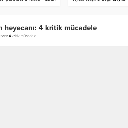
er Ajansı
organizasyonuyuz – Birlik
Haber Ajansı
 heyecanı: 4 kritik mücadele
anı: 4 kritik mücadele