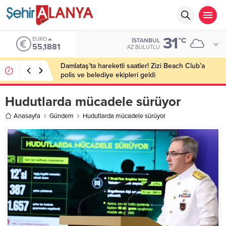
31
EURO
°C
İSTANBUL
55,1881
AZ BULUTLU
Damlataş’ta hareketli saatler! Zizi Beach Club’a
polis ve belediye ekipleri geldi
Hudutlarda mücadele sürüyor
Anasayfa
Gündem
Hudutlarda mücadele sürüyor