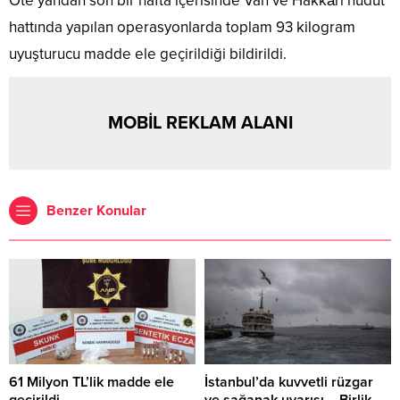
Öte yandan son bir hafta içerisinde Van ve Hakkâri hudut
hattında yapılan operasyonlarda toplam 93 kilogram
uyuşturucu madde ele geçirildiği bildirildi.
MOBİL REKLAM ALANI
Benzer Konular
61 Milyon TL’lik madde ele
İstanbul’da kuvvetli rüzgar
geçirildi
ve sağanak uyarısı – Birlik