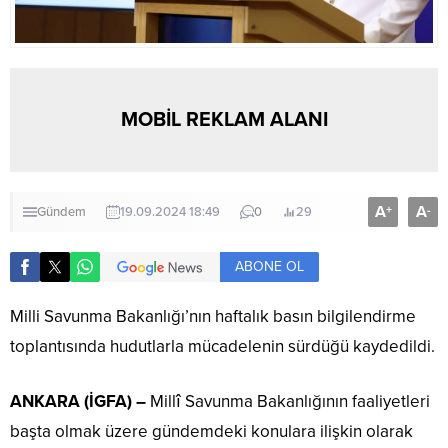
MOBİL REKLAM ALANI
A
A
+
-
Gündem
19.09.2024 18:49
0
29
ABONE OL
Milli Savunma Bakanlığı’nın haftalık basın bilgilendirme
toplantısında hudutlarla mücadelenin sürdüğü kaydedildi.
ANKARA (İGFA) –
Millî Savunma Bakanlığının faaliyetleri
başta olmak üzere gündemdeki konulara ilişkin olarak