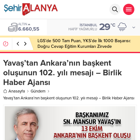
29
ALTIN
°C
İSTANBUL
6.660,55
HAFIF YAĞMURLU
LGS’de 500 Tam Puan, YKS’de İlk 1000 Başarısı:
Doğru Cevap Eğitim Kurumları Zirvede
Yavaş’tan Ankara’nın başkent
oluşunun 102. yılı mesajı – Birlik
Haber Ajansı
Anasayfa
Gündem
Yavaş’tan Ankara’nın başkent oluşunun 102. yılı mesajı – Birlik Haber Ajansı