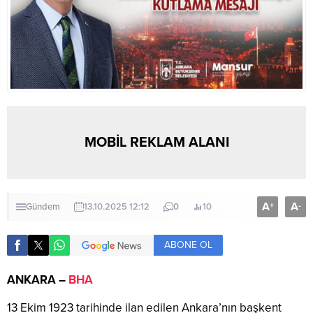
MOBİL REKLAM ALANI
A
A
+
-
Gündem
13.10.2025 12:12
0
10
ABONE OL
ANKARA –
BHA
13 Ekim 1923 tarihinde ilan edilen Ankara’nın başkent