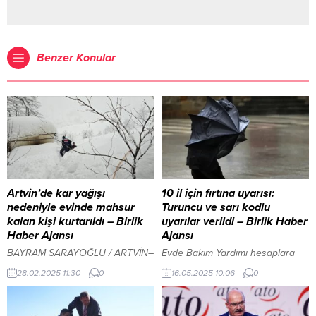
Benzer Konular
Artvin’de kar yağışı
10 il için fırtına uyarısı:
nedeniyle evinde mahsur
Turuncu ve sarı kodlu
kalan kişi kurtarıldı – Birlik
uyarılar verildi – Birlik Haber
Haber Ajansı
Ajansı
BAYRAM SARAYOĞLU / ARTVİN–
Evde Bakım Yardımı hesaplara
BHA Artvin’de kar nedeniyle
yatırıldı ANKARA-BHA Meteoroloji
28.02.2025 11:30
0
16.05.2025 10:06
0
evinde mahsur kalan yaşlı
Genel Müdürlüğü tarafından
vatandaşı jandarma, özel idare
yapılan tahmine göre, Güney
ekipleri ile köylüler kurtardı. Hopa
Ege’de öğle saatlerinden