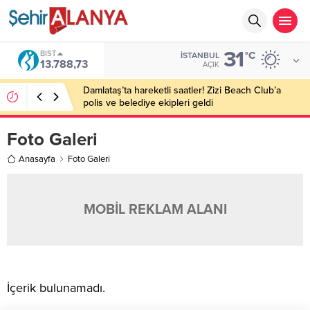
31
BIST
°C
İSTANBUL
13.788,73
AÇIK
Damlataş’ta hareketli saatler! Zizi Beach Club’a
polis ve belediye ekipleri geldi
Foto Galeri
Anasayfa
Foto Galeri
MOBİL REKLAM ALANI
İçerik bulunamadı.