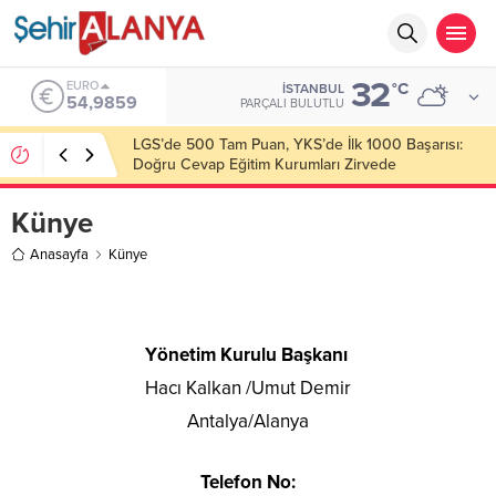
32
EURO
°C
İSTANBUL
54,9859
PARÇALI BULUTLU
LGS’de 500 Tam Puan, YKS’de İlk 1000 Başarısı:
Doğru Cevap Eğitim Kurumları Zirvede
Künye
Anasayfa
Künye
Yönetim Kurulu Başkanı
Hacı Kalkan /Umut Demir
Antalya/Alanya
Telefon No: