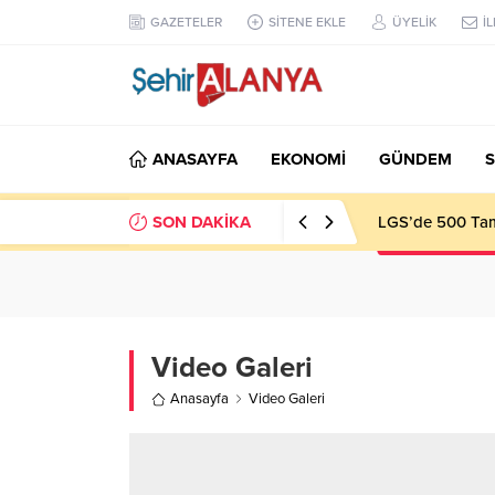
GAZETELER
SİTENE EKLE
ÜYELİK
İ
ANASAYFA
EKONOMİ
GÜNDEM
S
SON DAKİKA
LGS’de 500 Tam 
Video Galeri
Anasayfa
Video Galeri