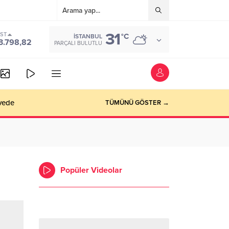
31
IST
°C
İSTANBUL
3.798,82
PARÇALI BULUTLU
vede
TÜMÜNÜ GÖSTER →
Popüler Videolar