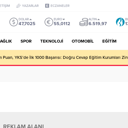
LETİŞİM
YAZARLAR
ECZANELER
DOLAR
EURO
ALTIN
B
47,7025
55,0112
6.519,97
1
AĞLIK
SPOR
TEKNOLOJİ
OTOMOBİL
EĞİTİM
Puan, YKS’de İlk 1000 Başarısı: Doğru Cevap Eğitim Kurumları Zir
REKLAM ALANI