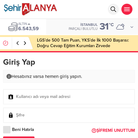
31
ALTIN
°C
İSTANBUL
6.543,59
PARÇALI BULUTLU
LGS’de 500 Tam Puan, YKS’de İlk 1000 Başarısı:
Doğru Cevap Eğitim Kurumları Zirvede
Giriş Yap
Hesabınız varsa hemen giriş yapın.
Beni Hatırla
ŞIFREMI UNUTTUM