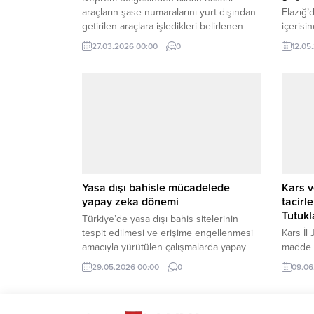
araçların şase numaralarını yurt dışından
Elazığ’
getirilen araçlara işledikleri belirlenen
içerisi
şüphelilere yönelik geniş çaplı
şüpheli
27.03.2026 00:00
0
12.05
operasyon başlatıldı.
ruhsats
ele geçi
Yasa dışı bahisle mücadelede
Kars v
yapay zeka dönemi
tacirl
Tutuk
Türkiye’de yasa dışı bahis sitelerinin
tespit edilmesi ve erişime engellenmesi
Kars İl
amacıyla yürütülen çalışmalarda yapay
madde i
zeka ve makine öğrenmesi
gerçekl
29.05.2026 00:00
0
09.06
teknolojilerinden aktif şekilde
zehir t
yararlanılıyor.