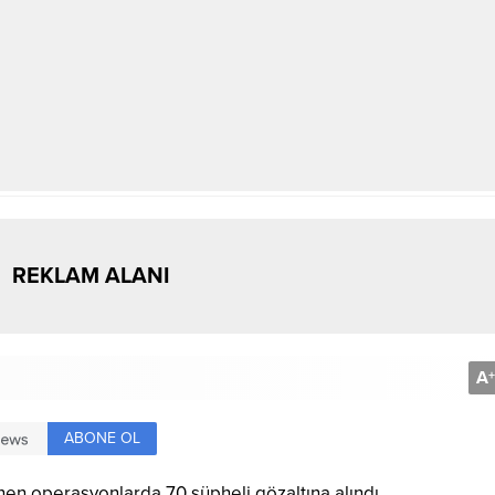
REKLAM ALANI
A
+
ABONE OL
nen operasyonlarda 70 şüpheli gözaltına alındı.