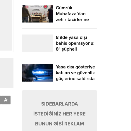
Gümrük
Muhafaza’dan
zehir tacirlerine
geçit yok!
8 ilde yasa dışı
bahis operasyonu:
81 şüpheli
yakalandı
Yasa dışı gösteriye
katılan ve güvenlik
güçlerine saldırıda
bulunan 253
şüpheli yakalandı
A
-
SIDEBARLARDA
İSTEDİĞİNİZ HER YERE
BUNUN GİBİ REKLAM