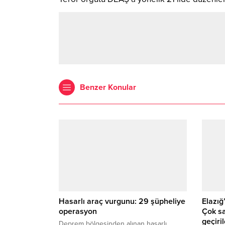
Benzer Konular
Hasarlı araç vurgunu: 29 şüpheliye
Elazığ
operasyon
Çok sa
geçiril
Deprem bölgesinden alınan hasarlı