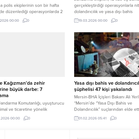
da polis ekiplerinin son bir hafta
gerçekleştirdiği operasyonlarla nite
nde düzenlediği operasyonlarda 2
dolandırıcılık ve yasa dışı bahis
 yakalanırken, çok sayıda
şebekelerine ağır darbe indirdi.
.2026 00:00
0
19.03.2026 00:00
0
ız silah, mühimmat ve kesici alet
rildi.
e Kağızman’da zehir
Yasa dışı bahis ve dolandırıcıl
erine büyük darbe: 7
şüphelisi 47 kişi yakalandı
lama
Mersin-BHA İçişleri Bakanı Ali Yerl
 Jandarma Komutanlığı, uyuşturucu
“Mersin’de “Yasa Dışı Bahis ve
mal ve ticaretine yönelik
Dolandırıcılık” suçlarından elde ett
eştirdiği başarılı operasyonlarla
suç gelirlerini aklayan ve hesaplar
.2026 00:00
0
01.02.2026 05:41
0
acirlerine göz açtırmadı.
yıl içinde 1 Milyar 900 Milyon TL’li
transferi olan şüphelilere yönelik
düzenlenen operasyonumuzda 4