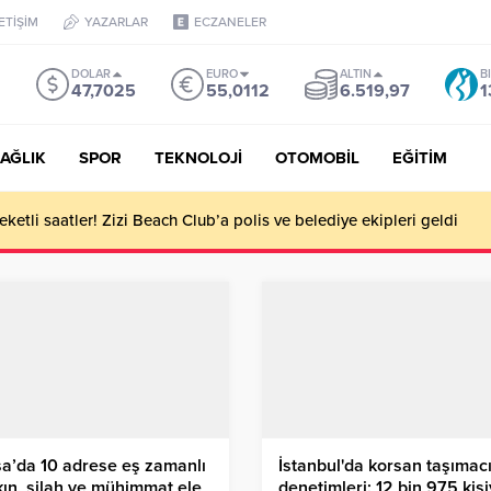
LETİŞİM
YAZARLAR
ECZANELER
DOLAR
EURO
ALTIN
B
47,7025
55,0112
6.519,97
1
AĞLIK
SPOR
TEKNOLOJİ
OTOMOBİL
EĞİTİM
ketli saatler! Zizi Beach Club’a polis ve belediye ekipleri geldi
a’da 10 adrese eş zamanlı
İstanbul'da korsan taşımacı
ın, silah ve mühimmat ele
denetimleri: 12 bin 975 kiş