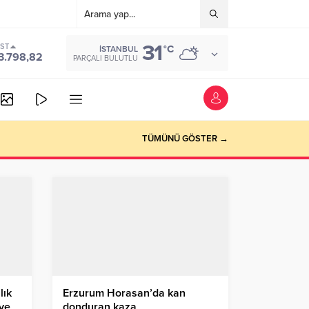
31
IST
°C
İSTANBUL
3.798,82
PARÇALI BULUTLU
TÜMÜNÜ GÖSTER →
lık
Erzurum Horasan’da kan
iye
donduran kaza