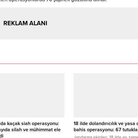
REKLAM ALANI
’da kaçak siah operasyonu:
18 ilde dolandırıcılık ve yasa 
yıda silah ve mühimmat ele
bahis operasyonu: 67 tutukl
di
Jandarma ekipleri, 18 ilde eş zama