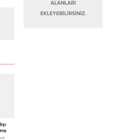
ALANLARI
EKLEYEBİLİRSİNİZ.
dışı
ama
nlı