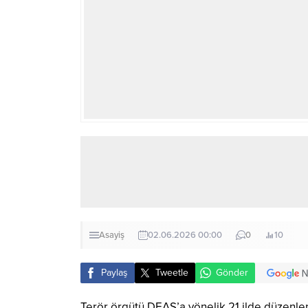
Asayiş
02.06.2026 00:00
0
10
Paylaş
Tweetle
Gönder
Terör örgütü DEAŞ’a yönelik 21 ilde düzenle