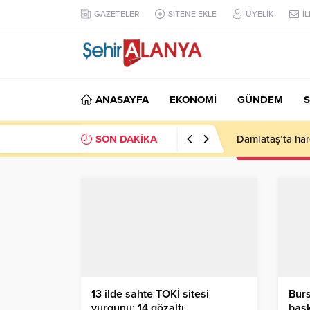
GAZETELER
SİTENE EKLE
ÜYELİK
İ
ANASAYFA
EKONOMİ
GÜNDEM
S
SON DAKİKA
Damlataş’ta hare
13 ilde sahte TOKİ sitesi
Burs
vurgunu: 14 gözaltı
bask