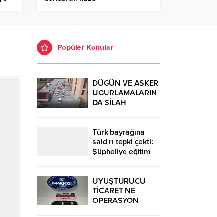
Popüler Konular
DÜGÜN VE ASKER
UGURLAMALARIN
DA SİLAH
FİŞEKLER
YAKALANDI
Türk bayrağına
saldırı tepki çekti:
Şüpheliye eğitim
şartı
UYUŞTURUCU
TİCARETİNE
OPERASYON