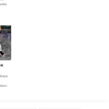
likli
ık
ikaya;
ikleri
ında 1
k para
7