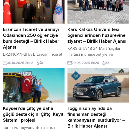
Erzincan Ticaret ve Sanayi
Kars Kafkas Üniversitesi
Odasından 250 öğrenciye
öğrencilerinden huzurevine
burs desteği – Birlik Haber
ziyaret – Birlik Haber Ajansı
Ajansı
KARS-BHA 18-24 Mart Yaşlılar
ERZİNCAN-BHA Erzincan Ticaret
Haftası münasebetiyle ve
ve Sanayi Odası (Erzincan TSO),
Ramazan Bayramı arifesi
30.10.2025 20:18
0
29.03.2025 19:26
0
eğitime verdiği desteği bu yıl da
nedeniyle Kafkas Üniversitesi
sürdürerek 250 üniversite
Atatürk Sağlık Hizmetleri Meslek
öğrencisine burs desteği sağladı.
Yüksekokulu Yaşlı Bakım ve Evde
Erzincan TSO Yönetim Kurulu
Hasta Bakım Programı öğrencileri
Başkanı Ahmet Tanoğlu, yeni
Kars Huzurevi’ni ziyaret ettiler.
hizmet binası inşaatı sırasında
Yaşlı ve engellilerle sohbet eden
verdikleri “eğitime destek
öğrenciler, onlarla çeşitli
sözü”nü yerine getirmenin
etkinlikler düzenleyerek hoş vakit
Kayseri’de çiftçiye daha
Togg nisan ayında da
mutluluğunu yaşadıklarını
geçirdiler.
güçlü destek için ‘Çiftçi Kayıt
finansman desteği
belirterek, “Geçtiğimiz yıl 100
Sistemi’ projesi
kampanyasını sürdürüyor –
öğrencimize burs vermiştik, bu
Birlik Haber Ajansı
Tarım ve hayvancılık alanında
yıl...