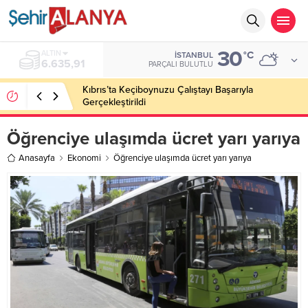
30
BIST
°C
İSTANBUL
13.779,39
PARÇALI BULUTLU
Kıbrıs’ta Keçiboynuzu Çalıştayı Başarıyla
Gerçekleştirildi
Öğrenciye ulaşımda ücret yarı yarıya
Anasayfa
Ekonomi
Öğrenciye ulaşımda ücret yarı yarıya