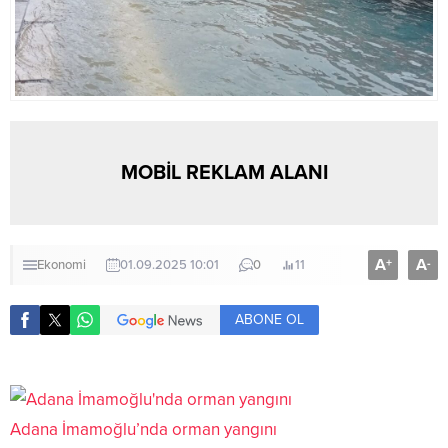
MOBİL REKLAM ALANI
A
A
+
-
Ekonomi
01.09.2025 10:01
0
11
ABONE OL
Adana İmamoğlu’nda orman yangını