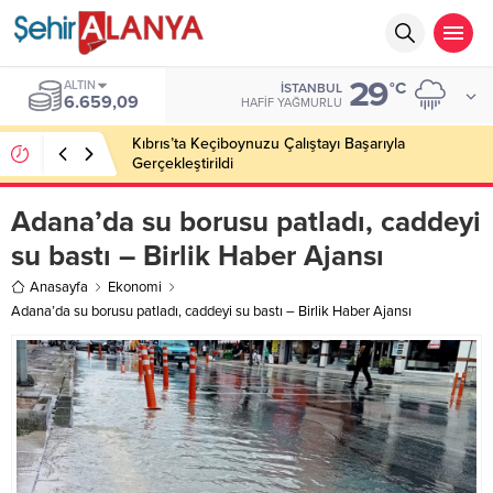
29
ALTIN
°C
İSTANBUL
6.659,09
HAFIF YAĞMURLU
Kıbrıs’ta Keçiboynuzu Çalıştayı Başarıyla
Gerçekleştirildi
Adana’da su borusu patladı, caddeyi
su bastı – Birlik Haber Ajansı
Anasayfa
Ekonomi
Adana’da su borusu patladı, caddeyi su bastı – Birlik Haber Ajansı