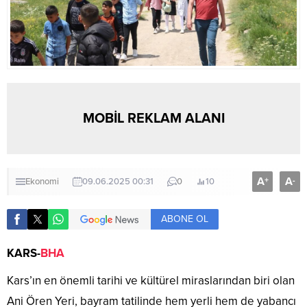
MOBİL REKLAM ALANI
A
A
+
-
Ekonomi
09.06.2025 00:31
0
10
ABONE OL
KARS-
BHA
Kars’ın en önemli tarihi ve kültürel miraslarından biri olan
Ani Ören Yeri, bayram tatilinde hem yerli hem de yabancı