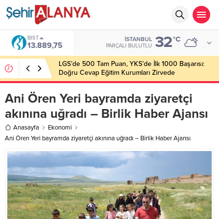
32
BIST
°C
İSTANBUL
13.889,75
PARÇALI BULUTLU
LGS’de 500 Tam Puan, YKS’de İlk 1000 Başarısı:
Doğru Cevap Eğitim Kurumları Zirvede
Ani Ören Yeri bayramda ziyaretçi
akınına uğradı – Birlik Haber Ajansı
Anasayfa
Ekonomi
Ani Ören Yeri bayramda ziyaretçi akınına uğradı – Birlik Haber Ajansı