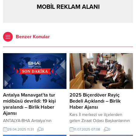
MOBİL REKLAM ALANI
Benzer Konular
Antalya Manavgat’ta tur
2025 Biçerdöver Rayiç
midibüsü devrildi: 19 kişi
Bedeli Açıklandı – Birlik
yaralandı – Birlik Haber
Haber Ajansı
Ajansı
Kars İl merkezi ve ilçelerden
ANTALYA-BHA Antalya’nın
gelen Ziraat Odası Başkanlarının
Manavgat ilçesinde sabah
katılımıyla gerçekleştirilen
29.04.2025 11:31
0
11.07.2025 07:08
0
saatlerinde meydana gelen
toplantıda, bölgedeki çiftçilerin