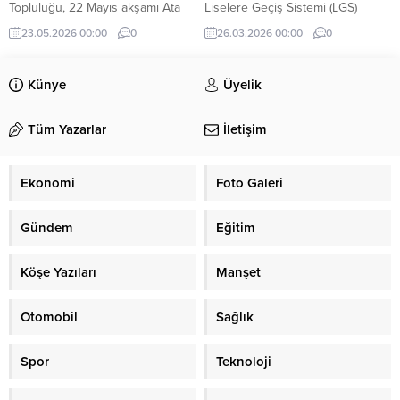
Topluluğu, 22 Mayıs akşamı Ata
Liselere Geçiş Sistemi (LGS)
Sahne’de düzenlenen “90’lar”
kapsamında önemli bir yeniliği
23.05.2026 00:00
0
26.03.2026 00:00
0
temalı gala gösterisiyle sezon
hayata geçiriyor.
finalini gerçekleştirdi. “Türkiye’nin
en kalabalık okul halk dansları
Künye
Üyelik
grubu” unvanını taşıyan topluluk,
nostalji dolu performansıyla
Tüm Yazarlar
İletişim
izleyicilere unutulmaz bir gece
yaşattı.
Ekonomi
Foto Galeri
Gündem
Eğitim
Köşe Yazıları
Manşet
Otomobil
Sağlık
Spor
Teknoloji