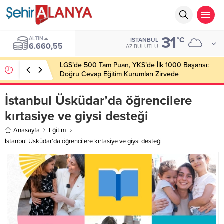
31
ALTIN
°C
İSTANBUL
6.660,55
AZ BULUTLU
LGS’de 500 Tam Puan, YKS’de İlk 1000 Başarısı:
Doğru Cevap Eğitim Kurumları Zirvede
İstanbul Üsküdar’da öğrencilere
kırtasiye ve giysi desteği
Anasayfa
Eğitim
İstanbul Üsküdar’da öğrencilere kırtasiye ve giysi desteği