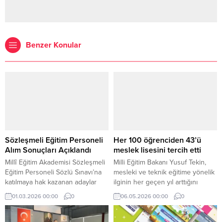
Benzer Konular
Sözleşmeli Eğitim Personeli
Her 100 öğrenciden 43’ü
Alım Sonuçları Açıklandı
meslek lisesini tercih etti
Millî Eğitim Akademisi Sözleşmeli
Milli Eğitim Bakanı Yusuf Tekin,
Eğitim Personeli Sözlü Sınavı’na
mesleki ve teknik eğitime yönelik
katılmaya hak kazanan adaylar
ilginin her geçen yıl arttığını
açıklandı. Sözlü sınavlar, 3-9 Mart
belirterek, bu eğitim öğretim
01.03.2026 00:00
0
06.05.2026 00:00
0
2026 tarihleri arasında Ankara’da
döneminde ilk kez kayıt yaptıran
gerçekleştirilecek.
her 100 öğrenciden 43’ünün
meslek liselerini tercih ettiğini