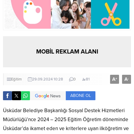
MOBİL REKLAM ALANI
A
A
+
-
Eğitim
29.09.2024 10:28
0
81
ABONE OL
Üsküdar Belediye Başkanlığı Sosyal Destek Hizmetleri
Müdürlüğü’nce 2024 – 2025 Eğitim Öğretim döneminde
Üsküdar’da ikamet eden ve kriterlere uyan ilköğretim ve