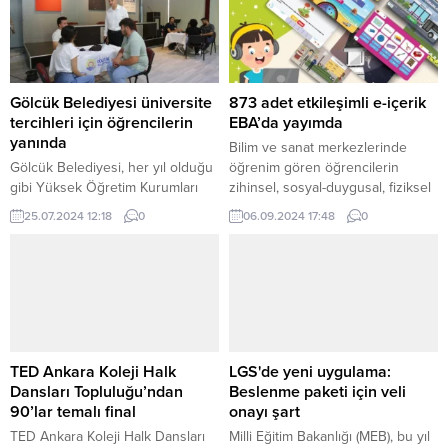
açıkladı.
Gölcük Belediyesi üniversite
873 adet etkileşimli e-içerik
tercihleri için öğrencilerin
EBA’da yayımda
yanında
Bilim ve sanat merkezlerinde
Gölcük Belediyesi, her yıl olduğu
öğrenim gören öğrencilerin
gibi Yüksek Öğretim Kurumları
zihinsel, sosyal-duygusal, fiziksel
Sınavı’nda (YKS) en doğru tercihi
ve ahlaki bakımdan çok yönlü
25.07.2024 12:18
0
06.09.2024 17:48
0
yapmak için karar vermeye
gelişimini destekleyen Türkiye
çalışan üniversite adaylarına
Yüzyılı Maarif Modeli
ücretsiz tercih danışmanlığı
kapsamındaki BİLSEM öğretim
verecek. KOCAELİ (İGFA) – Gölcük
programlarına uyumlu şekilde
Belediyesi; geçmiş yıllarda olduğu
üretilen 873 adet etkileşimli e-
gibi bu yıl da heyecanlı ve kritik
içerik, EBA’da yayımlandı.
tercih sürecine girmeye
ANKARA (İGFA) – BİLSEM Destek
hazırlanan üniversite adaylarına
Eğitim Programı’nda yer alan 419
TED Ankara Koleji Halk
LGS'de yeni uygulama:
ücretsiz danışmanlık hizmeti
İngilizce, 360 sınıf etkinliği ve
Dansları Topluluğu’ndan
Beslenme paketi için veli
verecek....
94...
90’lar temalı final
onayı şart
TED Ankara Koleji Halk Dansları
Milli Eğitim Bakanlığı (MEB), bu yıl