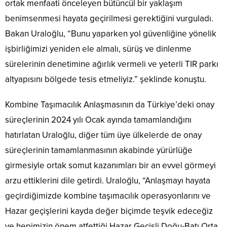
ortak menfaati önceleyen bütüncül bir yaklaşım
benimsenmesi hayata geçirilmesi gerektiğini vurguladı.
Bakan Uraloğlu, “Bunu yaparken yol güvenliğine yönelik
işbirliğimizi yeniden ele almalı, sürüş ve dinlenme
sürelerinin denetimine ağırlık vermeli ve yeterli TIR parkı
altyapısını bölgede tesis etmeliyiz.” şeklinde konuştu.
Kombine Taşımacılık Anlaşmasının da Türkiye’deki onay
süreçlerinin 2024 yılı Ocak ayında tamamlandığını
hatırlatan Uraloğlu, diğer tüm üye ülkelerde de onay
süreçlerinin tamamlanmasının akabinde yürürlüğe
girmesiyle ortak somut kazanımları bir an evvel görmeyi
arzu ettiklerini dile getirdi. Uraloğlu, “Anlaşmayı hayata
geçirdiğimizde kombine taşımacılık operasyonlarını ve
Hazar geçişlerini kayda değer biçimde teşvik edeceğiz
ve hepimizin önem atfettiği Hazar Geçişli Doğu-Batı Orta