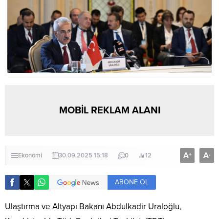
MOBİL REKLAM ALANI
A
A
+
-
Ekonomi
30.09.2025 15:18
0
12
ABONE OL
Ulaştırma ve Altyapı Bakanı Abdulkadir Uraloğlu,