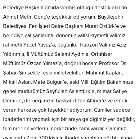
Belediye Başkanlığı’nda vermiş olduğu destekleri için
Ahmet Metin Genç’e teşekkür ediyorum. Büyükşehir
Belediyesi Fen İşleri Daire Başkanı Murat Öztürk’e ve
belediye çalışanlarına, dönemin valisi kıymetli valimiz
rahmetli Yücel Yavuz’a, bugünkü Trabzon Valimiz Aziz
Yıldırım’a, İl Müftümüz Selami Aydın’a, Ortahisar
Müftümüz Özcan Yılmaz’a, değerli hocam Profesör Dr.
Şaban Şimşek’e, eski milletvekilleri Mahmut Kaplan,
Mikail Aslan, Mete Bülgün’e, eski Milli Eğitim Bakanımıza,
genel müdürümüz Seyfullah Aslantürk’e, mimar Safiye
Demir’e, derneğimizin başkanı İrfan Altıner’e ve emek
veren herkese çok teşekkür ediyorum. Camiler sadece
ibadetlerimi yapmak için bir araya geldiğimiz yer değildir,
tüm medeniyetlerin merkezinde cami vardır. Camimiz
aynı anda 7 bin 700 kişinin ibadet yapabileceği bir alana