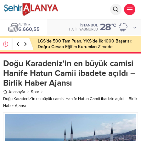
28
ALTIN
°C
İSTANBUL
6.660,55
HAFIF YAĞMURLU
LGS’de 500 Tam Puan, YKS’de İlk 1000 Başarısı:
Doğru Cevap Eğitim Kurumları Zirvede
Doğu Karadeniz’in en büyük camisi
Hanife Hatun Camii ibadete açıldı –
Birlik Haber Ajansı
Anasayfa
Spor
Doğu Karadeniz’in en büyük camisi Hanife Hatun Camii ibadete açıldı – Birlik
Haber Ajansı