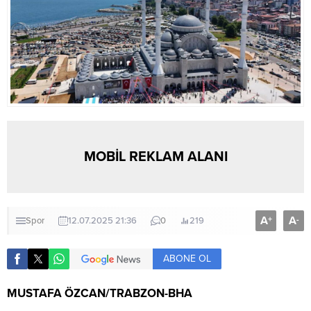
MOBİL REKLAM ALANI
A
A
+
-
Spor
12.07.2025 21:36
0
219
ABONE OL
MUSTAFA ÖZCAN/TRABZON-BHA