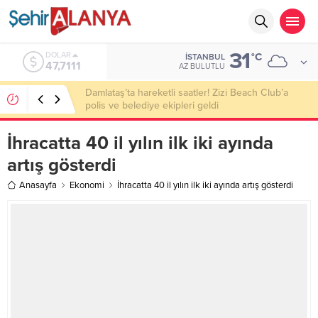
31
DOLAR
°C
İSTANBUL
47,7111
AZ BULUTLU
Damlataş’ta hareketli saatler! Zizi Beach Club’a
polis ve belediye ekipleri geldi
İhracatta 40 il yılın ilk iki ayında
artış gösterdi
Anasayfa
Ekonomi
İhracatta 40 il yılın ilk iki ayında artış gösterdi