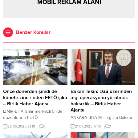
MOBİL REKLAM ALANI
Benzer Konular
Önce dönerden şimdi de
Bakan Tekin: LGS üzerinden
künefe zincirinden FETÖ çıktı
algı operasyonu yürütmek
– Birlik Haber Ajansı
haksızlık – Birlik Haber
Ajansı
İZMİR-BHA İzmir merkezli 5 ilde
düzenlenen FETÖ
ANKARA-BHA Milli Eğitim Bakanı
operasyonunda bir künefe
Yusuf Tekin, Türkiye Basın
28.05.2025 21:19
0
21.07.2025 17:10
0
zinciriyle bağlantılı 33 kişi
Federasyonu’nda gerçekleştirilen
gözaltına alınmıştı. Firmayla ilgili
“Anadolu Sohbetleri”