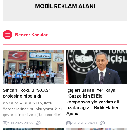
MOBİL REKLAM ALANI
Benzer Konular
Sincan İlkokulu "S.O.S"
İçişleri Bakanı Yerlikaya:
projesine hibe aldı
“Gazze İçin El Ele”
kampanyasıyla yardım eli
ANKARA – BHA S.O.S, ilkokul
uzatacağız – Birlik Haber
öğrencilerinde su okuryazarlığını,
Ajansı
çevre bilincini ve dijital becerileri
geliştirmeyi hedefleyen yenilikçi
ANKARA-BHA İçişleri Bakanı Ali
19.10.2025 20:55
0
26.02.2025 14:10
0
bir projedir. Proje kapsamında
Yerlikaya, AFAD’ın ev sahipliğinde