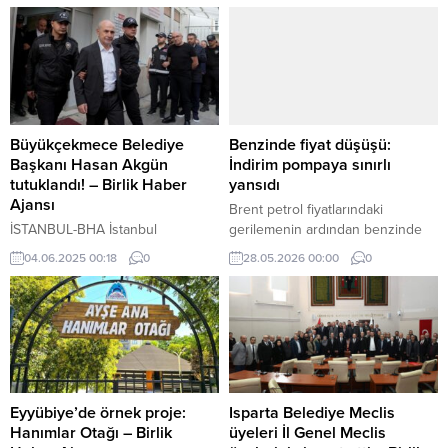
Büyükçekmece Belediye
Benzinde fiyat düşüşü:
Başkanı Hasan Akgün
İndirim pompaya sınırlı
tutuklandı! – Birlik Haber
yansıdı
Ajansı
Brent petrol fiyatlarındaki
İSTANBUL-BHA İstanbul
gerilemenin ardından benzinde
Cumhuriyet Başsavcılığı
beklenen indirim uygulamaya
04.06.2025 00:18
0
28.05.2026 00:00
0
tarafından yürütülen yolsuzluk
alındı. Ancak Eşel Mobil Sistemi
soruşturması kapsamında
nedeniyle indirimin tamamı
gözaltına alınan Büyükçekmece
pompa fiyatlarına yansımadı.
Belediye Başkanı Hasan Akgün
ve Belediye Başkan Yardımcısı
Ömer Kazancı, çıkarıldıkları
nöbetçi sulh ceza hakimliği
tarafından tutuklandı. Soruşturma
Eyyübiye’de örnek proje:
Isparta Belediye Meclis
kapsamında, inşaat yoğunluğu
Hanımlar Otağı – Birlik
üyeleri İl Genel Meclis