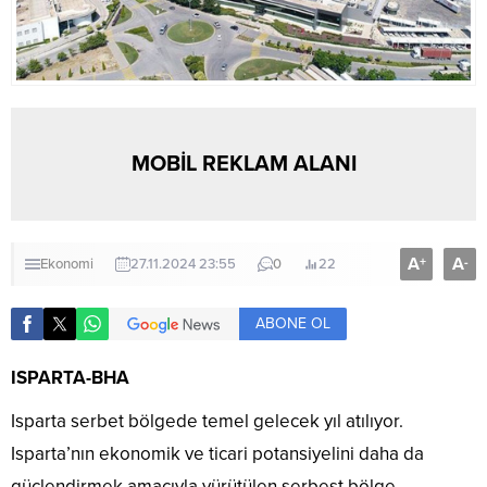
MOBİL REKLAM ALANI
A
A
+
-
Ekonomi
27.11.2024 23:55
0
22
ABONE OL
ISPARTA-BHA
Isparta serbet bölgede temel gelecek yıl atılıyor.
Isparta’nın ekonomik ve ticari potansiyelini daha da
güçlendirmek amacıyla yürütülen serbest bölge