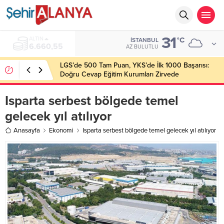
31
BIST
°C
İSTANBUL
13.779,39
AZ BULUTLU
LGS’de 500 Tam Puan, YKS’de İlk 1000 Başarısı:
Doğru Cevap Eğitim Kurumları Zirvede
Isparta serbest bölgede temel
gelecek yıl atılıyor
Anasayfa
Ekonomi
Isparta serbest bölgede temel gelecek yıl atılıyor