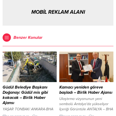
MOBİL REKLAM ALANI
Benzer Konular
Güdül Belediye Başkanı
Kamacı yeniden göreve
Doğanay: Güdül mis gibi
başladı – Birlik Haber Ajansı
kokacak – Birlik Haber
Ulaştırma vizyonunun yeni
Ajansı
sembolü Antalya’da yükseliyor
YAŞAR TONBAK/ ANKARA-BHA
İçeriği Görüntüle ANTALYA – BHA
TİMBİR’den Sağlık Bakanı Prof.
18 Ekim’de gerçekleştirilen