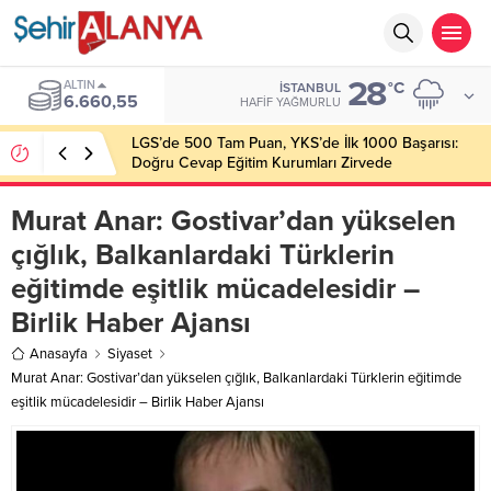
28
ALTIN
°C
İSTANBUL
6.660,55
HAFIF YAĞMURLU
LGS’de 500 Tam Puan, YKS’de İlk 1000 Başarısı:
Doğru Cevap Eğitim Kurumları Zirvede
Murat Anar: Gostivar’dan yükselen
çığlık, Balkanlardaki Türklerin
eğitimde eşitlik mücadelesidir –
Birlik Haber Ajansı
Anasayfa
Siyaset
Murat Anar: Gostivar’dan yükselen çığlık, Balkanlardaki Türklerin eğitimde
eşitlik mücadelesidir – Birlik Haber Ajansı