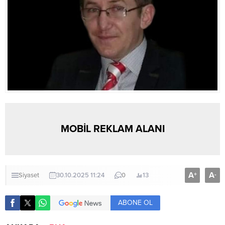
MOBİL REKLAM ALANI
A
A
+
-
Siyaset
30.10.2025 11:24
0
13
ABONE OL