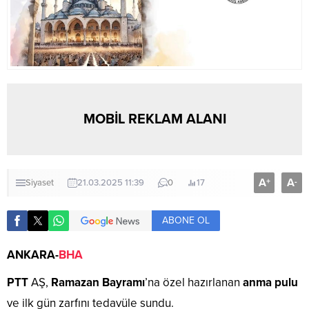
MOBİL REKLAM ALANI
A
A
+
-
Siyaset
21.03.2025 11:39
0
17
ABONE OL
ANKARA-
BHA
PTT
AŞ,
Ramazan Bayramı
’na özel hazırlanan
anma pulu
ve ilk gün zarfını tedavüle sundu.