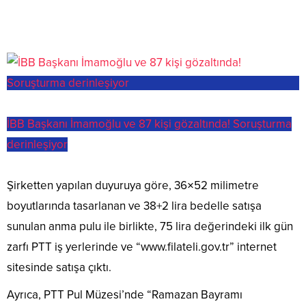
İBB Başkanı İmamoğlu ve 87 kişi gözaltında! Soruşturma
derinleşiyor
Şirketten yapılan duyuruya göre, 36×52 milimetre
boyutlarında tasarlanan ve 38+2 lira bedelle satışa
sunulan anma pulu ile birlikte, 75 lira değerindeki ilk gün
zarfı PTT iş yerlerinde ve “www.filateli.gov.tr” internet
sitesinde satışa çıktı.
Ayrıca, PTT Pul Müzesi’nde “Ramazan Bayramı