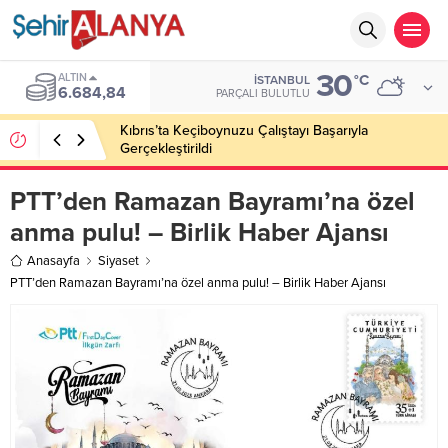
30
ALTIN
°C
İSTANBUL
6.684,84
PARÇALI BULUTLU
Kıbrıs’ta Keçiboynuzu Çalıştayı Başarıyla
Gerçekleştirildi
PTT’den Ramazan Bayramı’na özel
anma pulu! – Birlik Haber Ajansı
Anasayfa
Siyaset
PTT’den Ramazan Bayramı’na özel anma pulu! – Birlik Haber Ajansı