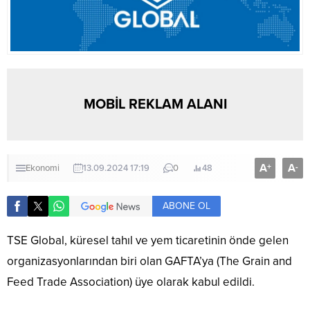
MOBİL REKLAM ALANI
A
A
+
-
Ekonomi
13.09.2024 17:19
0
48
ABONE OL
TSE Global, küresel tahıl ve yem ticaretinin önde gelen
organizasyonlarından biri olan GAFTA’ya (The Grain and
Feed Trade Association) üye olarak kabul edildi.