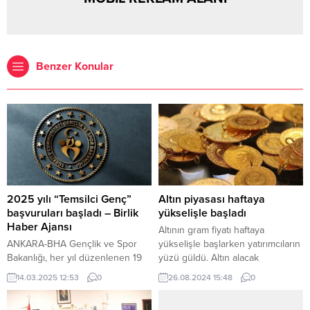
Benzer Konular
2025 yılı “Temsilci Genç”
Altın piyasası haftaya
başvuruları başladı – Birlik
yükselişle başladı
Haber Ajansı
Altının gram fiyatı haftaya
ANKARA-BHA Gençlik ve Spor
yükselişle başlarken yatırımcıların
Bakanlığı, her yıl düzenlenen 19
yüzü güldü. Altın alacak
Mayıs etkinliklerine katılacak
düğüncüler ise fiyatların
14.03.2025 12:53
0
26.08.2024 15:48
0
gençleri seçmek için başvuru
düşeceğinden umutsuz. BURSA
sürecini başlattı. Bakanlık, 2025
(İGFA) – Geçtiğimiz haftalarda