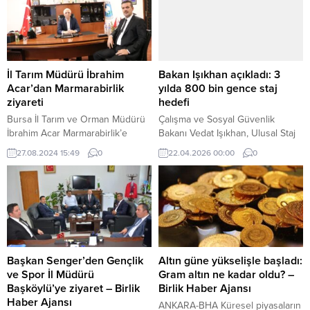
yılı için Türkiye’nin dört bir
yatay seyreden altın piyasası
yanından ve yurt dışından
geçtiğimiz haftayı yükselişle
toplamda 182 genç seçmeyi
kapattı. Haftanın ilk günü altındaki
hedefliyor. Hafta sonu havalar
yükseliş devam etti ve altın
nasıl olacak? Seçilen gençler, 12-
piyasaları yeni haftaya yükselişle
22 Mayıs tarihlerindeki
başladı. Bursa Kapalı Çarşı
İl Tarım Müdürü İbrahim
Bakan Işıkhan açıkladı: 3
etkinliklerde yer alacak ve
esnaflarından Enes Tüfekçi,
Acar’dan Marmarabirlik
yılda 800 bin gence staj
Anıtkabir’deki özel...
Herkes...
ziyareti
hedefi
Bursa İl Tarım ve Orman Müdürü
Çalışma ve Sosyal Güvenlik
İbrahim Acar Marmarabirlik’e
Bakanı Vedat Işıkhan, Ulusal Staj
ziyarette bulundu. Acar, 2024/25
Programı kapsamında gençlerin iş
27.08.2024 15:49
0
22.04.2026 00:00
0
ürün alım kampanyası öncesi
hayatına kazandırılması için
Yönetim Kurulu Başkanı Hidamet
önemli hedefler belirlediklerini
Asa ile verimli bir görüşme
açıkladı.
gerçekleştirdiklerini ifade etti.
BURSA (İGFA) – Bursa İl Tarım ve
Orman Müdürü İbrahim Acar’a
ziyaretlerinden dolayı teşekkür
eden Hidamet Asa, “Son yılların
Başkan Senger’den Gençlik
Altın güne yükselişle başladı:
en yüksek...
ve Spor İl Müdürü
Gram altın ne kadar oldu? –
Başköylü’ye ziyaret – Birlik
Birlik Haber Ajansı
Haber Ajansı
ANKARA-BHA Küresel piyasaların