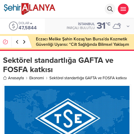
31
DOLAR
°C
İSTANBUL
47,5844
PARÇALI BULUTLU
Eczacı Melike Şahin Kozaş’tan Bursa’da Kozmetik
Güvenliği Uyarısı: “Cilt Sağlığında Bilimsel Yaklaşım
ve Güvenilir Ürün Kullanımı Hayati Önem Taşıyor”
Sektörel standartlığa GAFTA ve
FOSFA katkısı
Anasayfa
Ekonomi
Sektörel standartlığa GAFTA ve FOSFA katkısı