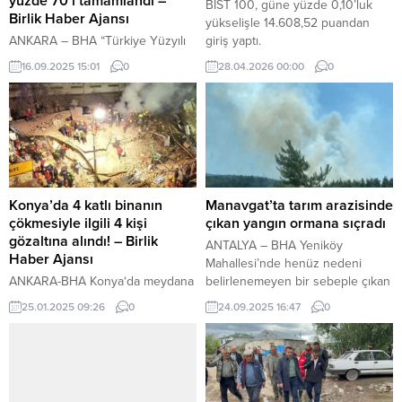
yüzde 70’i tamamlandı –
BIST 100, güne yüzde 0,10’luk
Birlik Haber Ajansı
yükselişle 14.608,52 puandan
ANKARA – BHA “Türkiye Yüzyılı
giriş yaptı.
Buluşmaları” kapsamında AK Parti
16.09.2025 15:01
0
28.04.2026 00:00
0
İl Başkanlığı Teşkilat Toplantısı’nda
konuşan Bakan Kurum,
Kahramanmaraş’ın 6 Şubat
felaketinde büyük yaralar aldığını
ancak sabır ve metanetle yeniden
ayağa kalktığını vurguladı. Kurum,
Cumhurbaşkanı Recep Tayyip
Erdoğan’ın liderliğinde 11 ilin
Konya’da 4 katlı binanın
Manavgat’ta tarım arazisinde
yeniden inşası için yoğun çaba
çökmesiyle ilgili 4 kişi
çıkan yangın ormana sıçradı
sarf ettiklerini belirterek şunları
gözaltına alındı! – Birlik
ANTALYA – BHA Yeniköy
söyledi: CHP’nin...
Haber Ajansı
Mahallesi’nde henüz nedeni
ANKARA-BHA Konya‘da meydana
belirlenemeyen bir sebeple çıkan
gelen bina çökmesi olayında 4
yangın sonrası bölgeye Antalya
25.01.2025 09:26
0
24.09.2025 16:47
0
kişi gözaltına alındı. Konya
Orman Bölge Müdürlüğü ve
Cumhuriyet Başsavcılığı
Antalya Büyükşehir Belediyesi
tarafından yapılan açıklamaya
itfaiye ekipleri sevk edildi.
göre, Selçuklu ilçesindeki 4 katlı
bina, 24 Ocak 2025 tarihinde saat