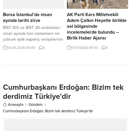
20.00 sularında henüz
belirlenemeyen bir nedenle
çöktü. Bina çökmesi ile ilgili
Borsa İstanbul’da nisan
AK Parti Kars Milletvekili
derhal bölgeye çok sayıda AFAD,
ayında tarihi zirve
Adem Çalkın Heyetle birlikte
112 Acil Sağlık ve polis ekibi...
sel bölgesinde
BIST 100 ve BIST 30 endeksleri
incelemelerde bulundu –
nisan ayında tüm zamanların en
Birlik Haber Ajansı
yüksek aylık kapanış seviyelerine
ulaştı.
Sel’in ardından bölgeye giden AK
03.05.2026 00:00
0
07.07.2025 05:53
0
Parti Kars Milletvekili Adem Çalkın,
AK Parti İl Başkanı Muammer
Sancar, İl Özel İdaresi Genel
Sekreteri Fatih Tekcan, Kars
Kızılay Şube Başkanı Kübra
Hüryurt ve Selim Belediye
Cumhurbaşkanı Erdoğan: Bizim tek
Başkanı Barış Koç, selden
etkilenen bölgelerde
derdimiz Türkiye'dir
incelemelerde bulunarak
vatandaşlara geçmiş olsun
Anasayfa
Gündem
dileklerini iletti. Milletvekili Adem
Cumhurbaşkanı Erdoğan: Bizim tek derdimiz Türkiye'dir
Çalkın yaptığı açıklamada,...