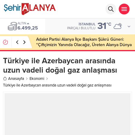
31
ALTIN
°C
İSTANBUL
6.499,25
PARÇALI BULUTLU
Adalet Partisi Alanya İlçe Başkanı Şükrü Güneri:
“Çiftçimizin Yanında Olacağız, Üreten Alanya Dünya
Markası Olacak”
Türkiye ile Azerbaycan arasında
uzun vadeli doğal gaz anlaşması
Anasayfa
Ekonomi
Türkiye ile Azerbaycan arasında uzun vadeli doğal gaz anlaşması