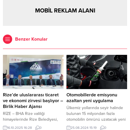
MOBİL REKLAM ALANI
Benzer Konular
Rize’de uluslararası ticaret
Otomobillerde emisyonu
ve ekonomi zirvesi başlıyor –
azaltan yeni uygulama
Birlik Haber Ajansı
Ülkemiz yollarında seyir halinde
RİZE – BHA Rize valiliği
bulunan 15 milyondan fazla
himayelerinde Rize Belediyesi,
otomobilin ömrünü uzatacak yeni
Recep Tayyip Erdoğan
formül Motul’den geldi. Dünya’nın
16.10.2025 16:28
0
25.08.2024 15:19
0