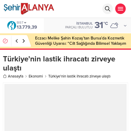
31
BIST
°C
İSTANBUL
13.779,39
PARÇALI BULUTLU
Eczacı Melike Şahin Kozaş’tan Bursa’da Kozmetik
Güvenliği Uyarısı: “Cilt Sağlığında Bilimsel Yaklaşım
ve Güvenilir Ürün Kullanımı Hayati Önem Taşıyor”
Türkiye'nin lastik ihracatı zirveye
ulaştı
Anasayfa
Ekonomi
Türkiye'nin lastik ihracatı zirveye ulaştı