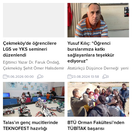
birliğinde yürütülen “İlham Veren
Ağrı Gençlik Projesi” kapsamında
“İlham Veren Gençlik Söyleşisi”
gerçekleştirildi.
Çekmeköy'de öğrencilere
Yusuf Kılıç: “Öğrenci
LGS ve YKS semineri
burslarımıza katkı
düzenlendi
sağlayanlara teşekkür
ediyoruz”
Eğitimci Yazar Dr. Faruk Öndağ,
Çekmeköy Şehit Ömer Halisdemir
Atatürkçü Düşünce Derneği yeni
Kız Anadolu İmam Hatip
eğitim öğretim yılı burs
11.06.2026 00:00
0
23.08.2024 13:58
0
Lisesinde, LGS ve YKS öncesi
başvuruları bugün başlıyor.
“Motivasyon Fırtınası” konulu
Erdoğan DEMİR / EDİRNE (İGFA) –
konferans verdi.
Atatürkçü Düşünce Derneği
Keşan Şubesi Yönetim Kurulu
Başkanı Yusuf Kılıç ADD’nin
yaptığı öğrenci bursları ile ilgili bir
açıklama yayınlayarak, burslara
destek olanlara teşekkür ederek
Talas’ın genç mucitlerinde
BTÜ Orman Fakültesi’nden
2024/2025 Eğitim Öğretim yılı
TEKNOFEST hazırlığı
TÜBİTAK başarısı