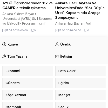
başladı. Öğrencilerini kapıda...
AYBÜ Öğrencilerinden 112 ve
Ankara Hacı Bayram Veli
GAMER’e teknik çıkartma
Üniversitesi’nde “Söz Düşün
Üret” Kapsamında Arapça
Ankara Yıldırım Beyazıt
Sempozyumu
Üniversitesi (AYBÜ) Sivil Savunma
ve İtfaiyecilik Programı 1. sınıf
Ankara Hacı Bayram Veli
öğrencileri, “Acil Durum
Üniversitesi İlahiyat Fakültesi
17.04.2026 00:00
0
13.04.2026 00:00
0
Haberleşme Yönetimi” dersi
Seyrü Lugat Topluluğu
kapsamında Ankara’daki kriz
koordinatörlüğünde, Sosyal Atlas
yönetimi ve acil müdahale
Gençlik Derneği paydaşlığında ve
Künye
Üyelik
merkezlerini ziyaret etti.
Gençlik ve Spor Bakanlığı
ÜNİDES desteğiyle yürütülen
Tüm Yazarlar
İletişim
“Söz Düşün Üret” projesi
kapsamında düzenlenen Arapça
Öğrenci Sempozyumu
Ekonomi
Foto Galeri
tamamlandı.
Gündem
Eğitim
Köşe Yazıları
Manşet
Otomobil
Sağlık