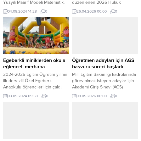
Yüzyılı Maarif Modeli Matematik,
düzenlenen 2026 Hukuk
Fen Bilimleri ve Türkçe Dersi
Mesleklerine Giriş Sınavı (2026-
04.08.2024 14:28
0
26.04.2026 00:00
0
Öğretim Programlarında Yer Alan
HMGS/1) gerçekleştirildi.
Becerilerin PISA Yeterlik
Düzeyleri ile İlişkilendirilmesi”
raporu yayımlandı. ANKARA (İGFA)
– Millî Eğitim Bakanlığınca
“Türkiye Yüzyılı Maarif Modeli”
adıyla bütüncül bir model
anlayışıyla hazırlanan öğretim
Egeberkli miniklerden okula
Öğretmen adayları için AGS
programlarından Ortaokul
eğlenceli merhaba
başvuru süreci başladı
Matematik ve Fen Bilimleri ile
2024-2025 Eğitim Öğretim yılının
Milli Eğitim Bakanlığı kadrolarında
İlkokul...
ilk ders zili Özel Egeberk
görev almak isteyen adaylar için
Anaokulu öğrencileri için çaldı.
Akademi Giriş Sınavı (AGS)
Yeniden okullarının yolunu tutan
başvuruları başladı. ÖSYM
03.09.2024 09:58
0
08.05.2026 00:00
0
miniklerin ilk gün heyecanına
tarafından düzenlenecek 2026-
velileri de ortak oldu. BURSA
MEB-AGS ve Öğretmenlik Alan
(İGFA) – Yaz tatilinin ardından
Bilgisi Testi (ÖABT) oturumları, 12
uyum haftasının ilk gününde
Temmuz 2026’da
okulun bahçesine kurulan dev
gerçekleştirilecek.
şişme oyun alanıyla karşılaşan
çocuklar, yeni döneme eğlenerek