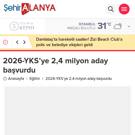
31
EURO
°C
İSTANBUL
55,1881
PARÇALI BULUTLU
Damlataş’ta hareketli saatler! Zizi Beach Club’a
polis ve belediye ekipleri geldi
2026-YKS’ye 2,4 milyon aday
başvurdu
Anasayfa
Eğitim
2026-YKS’ye 2,4 milyon aday başvurdu