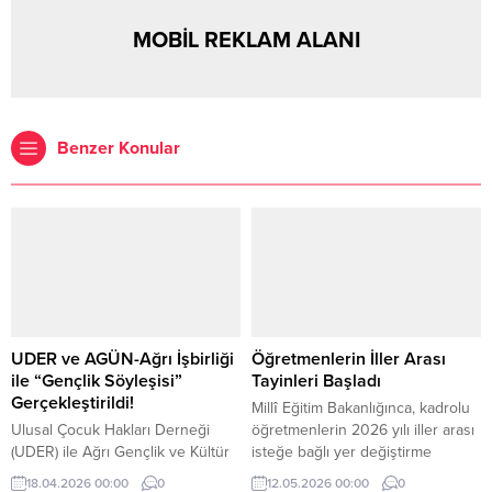
MOBİL REKLAM ALANI
Benzer Konular
UDER ve AGÜN-Ağrı İşbirliği
Öğretmenlerin İller Arası
ile “Gençlik Söyleşisi”
Tayinleri Başladı
Gerçekleştirildi!
Millî Eğitim Bakanlığınca, kadrolu
Ulusal Çocuk Hakları Derneği
öğretmenlerin 2026 yılı iller arası
(UDER) ile Ağrı Gençlik ve Kültür
isteğe bağlı yer değiştirme
Sanat Derneği (AGÜN-Ağrı) iş
duyurusu yayımlandı.
18.04.2026 00:00
0
12.05.2026 00:00
0