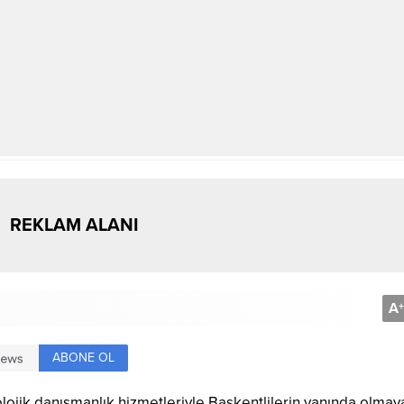
REKLAM ALANI
A
+
ABONE OL
lojik danışmanlık hizmetleriyle Başkentlilerin yanında olmay