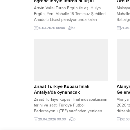
öğrencileriyle iftarda buluştu
Orduzu
Artvin Valisi Turan Ergün ile eşi Hülya
Malatya
Ergün, Yeni Mahalle 15 Temmuz Şehitleri
Mahalle
Anadolu Lisesi pansiyonunda kalan
Battalg
öğrencilerle iftar açtı.
Müdürlü
10.03.2026 00:00
0
21.04
kilomet
yürütül
Ziraat Türkiye Kupası finali
Alanya
Antalya'da oynanacak
Gelene
Ziraat Türkiye Kupası final müsabakasının
Alanya 
tarihi ve saati Türkiye Futbol
2026 t
Federasyonu (TFF) tarafından yeniden
düzenle
düzenlendi.
Aksaray
29.04.2026 00:00
0
02.03
misafirl