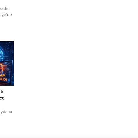
kadir
kiye’de
ük
rce
eydana
Yapılan
rinden
nini