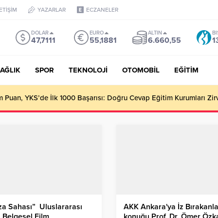
LETİŞİM
YAZARLAR
ECZANELER
DOLAR
EURO
ALTIN
BI
47,7111
55,1881
6.660,55
1
AĞLIK
SPOR
TEKNOLOJİ
OTOMOBİL
EĞİTİM
Puan, YKS’de İlk 1000 Başarısı: Doğru Cevap Eğitim Kurumları Zir
a Sahası” Uluslararası
AKK Ankara'ya İz Bırakanla
 Belgesel Film
konuğu Prof. Dr. Ömer Özk