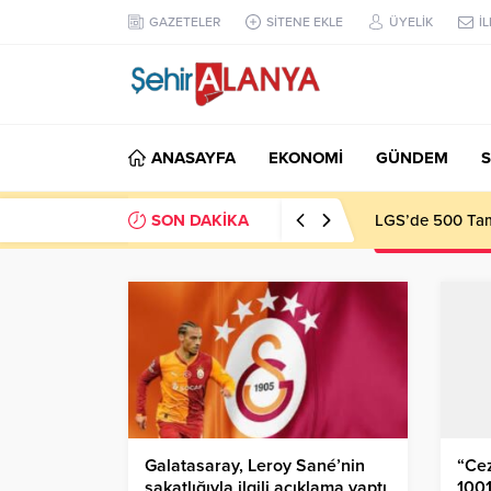
GAZETELER
SİTENE EKLE
ÜYELİK
İ
ANASAYFA
EKONOMİ
GÜNDEM
S
SON DAKİKA
LGS’de 500 Tam 
Galatasaray, Leroy Sané’nin
“Cez
sakatlığıyla ilgili açıklama yaptı
1001