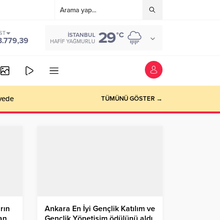
29
ST
°C
İSTANBUL
3.779,39
HAFIF YAĞMURLU
vede
TÜMÜNÜ GÖSTER →
rın
Ankara En İyi Gençlik Katılım ve
an
Gençlik Yönetişim ödülünü aldı