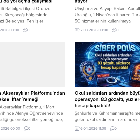
’da yol açma çalışması
atıyor
 ili Battalgazi ilçesi Orduzu
Ulaştırma ve Altyapı Bakanı Abdul
si Kireçocağı bölgesinde
Uraloğlu, 1 Nisan’dan itibaren Tür
azi Belediyesi Fen İşleri
5G hizmetlerinin kullanılmaya
ğü tarafından yaklaşık 3,5
başlanacağını açıkladı.
.2026 00:00
0
12.03.2026 00:00
0
relik yeni imar yolu açma çalışması
üyor.
 Aksaraylılar Platformu’ndan
Okul saldırıları ardından büy
ksel İftar Yemeği
operasyon: 83 gözaltı, yüzle
hesap kapatıldı!
Aksaraylılar Platformu, 1 Mart
arihinde Alanya Öğretmenevi’nde
Şanlıurfa ve Kahramanmaraş’ta m
diği geleneksel iftar yemeğinde,
gelen okul saldırılarının ardından
lı hemşerilerini ve davetli
güvenlik birimleri harekete geçti. 
.2026 00:00
0
16.04.2026 11:39
0
erini bir araya getirdi.
incelemelerde, sosyal medya üze
suçu ve suçluyu öven, kamu düze