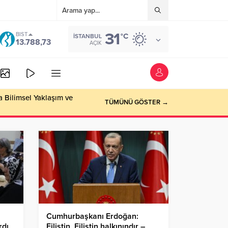
31
BIST
°C
İSTANBUL
13.788,73
AÇIK
a Bilimsel Yaklaşım ve
TÜMÜNÜ GÖSTER →
Cumhurbaşkanı Erdoğan:
rdı
Filistin, Filistin halkınındır –