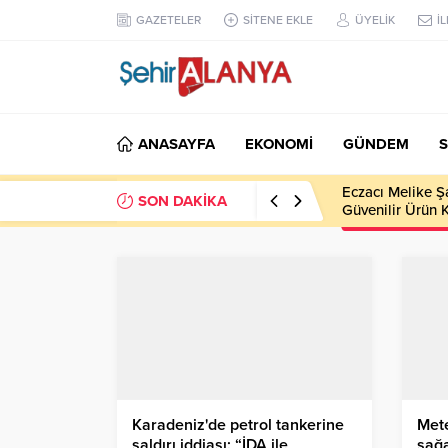
GAZETELER
SİTENE EKLE
ÜYELİK
İ
ANASAYFA
EKONOMİ
GÜNDEM
S
Eczacı Melike Ş
SON DAKİKA
Güvenilir Ürün 
Karadeniz'de petrol tankerine
Mete
saldırı iddiası: “İDA ile
sağa