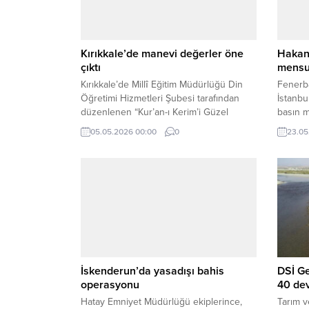
Kırıkkale’de manevi değerler öne
Hakan 
çıktı
mensup
Kırıkkale’de Millî Eğitim Müdürlüğü Din
Fenerb
Öğretimi Hizmetleri Şubesi tarafından
İstanbu
düzenlenen “Kur’an-ı Kerim’i Güzel
basın m
Okuma, Temel Dini Bilgiler ve
Yoğun k
05.05.2026 00:00
0
23.05
Peygamberimizin Hayatı” derslerine
Safi, se
yönelik il finalleri tamamlandı.
değerl
İskenderun’da yasadışı bahis
DSİ G
operasyonu
40 dev
Hatay Emniyet Müdürlüğü ekiplerince,
Tarım v