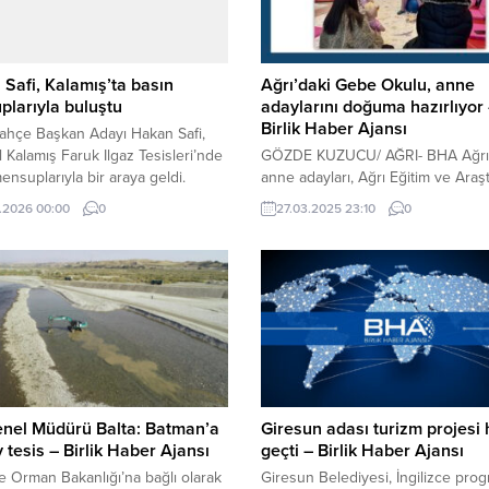
Safi, Kalamış’ta basın
Ağrı’daki Gebe Okulu, anne
larıyla buluştu
adaylarını doğuma hazırlıyor
Birlik Haber Ajansı
ahçe Başkan Adayı Hakan Safi,
l Kalamış Faruk Ilgaz Tesisleri’nde
GÖZDE KUZUCU/ AĞRI- BHA Ağrı
ensuplarıyla bir araya geldi.
anne adayları, Ağrı Eğitim ve Araş
atılımla gerçekleşen buluşmada
Hastanesi bünyesindeki Gebe Ok
.2026 00:00
0
27.03.2025 23:10
0
çim sürecine ilişkin
sağlıklı gebelik süreci hakkında
endirmelerde bulundu.
bilinçlendiriliyor. Ülkemiz genelin
doğurganlık oranının en yüksek 
illerden biri olan Ağrı’da, anne ada
doğuma Ağrı Eğitim ve Araştırma
Hastanesi bünyesinde yer alan G
Okulu’nda hazırlanıyorlar. Eğitiml
anne adaylarına nefes egzersizler
enel Müdürü Balta: Batman’a
Giresun adası turizm projesi
 tesis – Birlik Haber Ajansı
geçti – Birlik Haber Ajansı
e Orman Bakanlığı’na bağlı olarak
Giresun Belediyesi, İngilizce prog