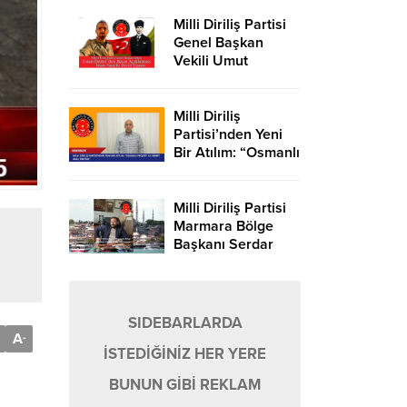
ŞÖLENİ
Milli Diriliş Partisi
Genel Başkan
Vekili Umut
Demir’den Basın
Açıklaması: “İnsanı
Yaşat Ki Devlet
Milli Diriliş
Yaşasın
Partisi’nden Yeni
Bir Atılım: “Osmanlı
Projesi” ile Hibrit
Araç Üretimi
Milli Diriliş Partisi
Marmara Bölge
Başkanı Serdar
Arduç’tan Çarpıcı
Açıklama:
“İstanbul’u
Fethedeceğiz,
SIDEBARLARDA
Marmara Bölgesi
A
-
İSTEDİĞİNİZ HER YERE
Tamamı Bizde
BUNUN GİBİ REKLAM