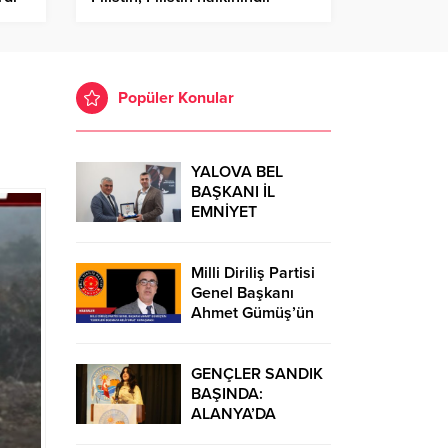
Birlik Haber Ajansı
Popüler Konular
YALOVA BEL
BAŞKANI İL
EMNİYET
MÜDÜRÜ’NÜ
ZİYARET
Milli Diriliş Partisi
Genel Başkanı
Ahmet Gümüş’ün
“Ezberleri
Bozmaya
Geliyoruz”
GENÇLER SANDIK
Konuşması
BAŞINDA:
ALANYA’DA
DEMOKRASİ