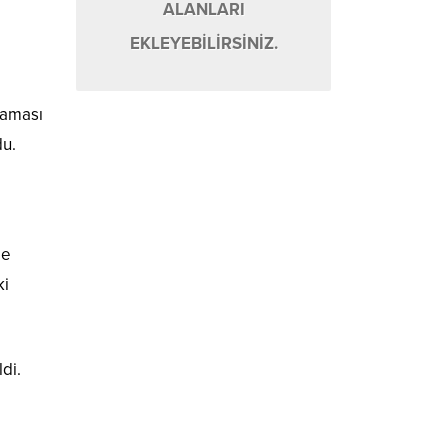
ALANLARI
EKLEYEBİLİRSİNİZ.
maması
du.
le
ki
di.