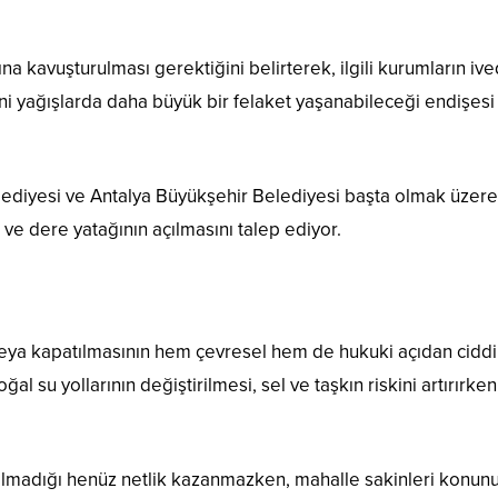
na kavuşturulması gerektiğini belirterek, ilgili kurumların ived
eni yağışlarda daha büyük bir felaket yaşanabileceği endişesi
elediyesi ve Antalya Büyükşehir Belediyesi başta olmak üzere i
e dere yatağının açılmasını talep ediyor.
 veya kapatılmasının hem çevresel hem de hukuki açıdan ciddi
l su yollarının değiştirilmesi, sel ve taşkın riskini artırırke
tılmadığı henüz netlik kazanmazken, mahalle sakinleri konun