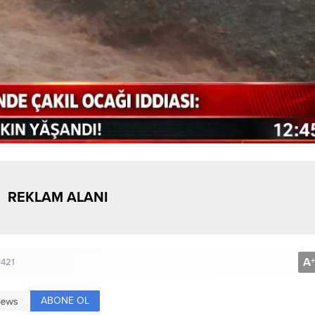
REKLAM ALANI
A
+
421
ABONE OL