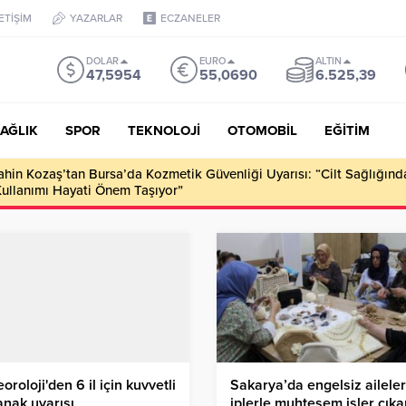
LETİŞİM
YAZARLAR
ECZANELER
DOLAR
EURO
ALTIN
47,5954
55,0690
6.525,39
AĞLIK
SPOR
TEKNOLOJİ
OTOMOBİL
EĞİTİM
ahin Kozaş’tan Bursa’da Kozmetik Güvenliği Uyarısı: “Cilt Sağlığınd
Kullanımı Hayati Önem Taşıyor”
oroloji'den 6 il için kuvvetli
Sakarya’da engelsiz aileler
nak uyarısı
iplerle muhteşem işler çıka