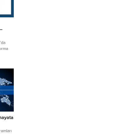
 –
’da
tırma
ulu’nda
de
olduğu
yları
ebe
erde
inden...
 hayata
ramları