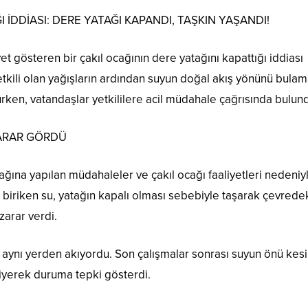
DDİASI: DERE YATAĞI KAPANDI, TAŞKIN YAŞANDI!
t gösteren bir çakıl ocağının dere yatağını kapattığı iddiası
etkili olan yağışların ardından suyun doğal akış yönünü bula
ken, vatandaşlar yetkililere acil müdahale çağrısında bulun
ZARAR GÖRDÜ
ağına yapılan müdahaleler ve çakıl ocağı faaliyetleri nedeniy
ı biriken su, yatağın kapalı olması sebebiyle taşarak çevrede
zarar verdi.
 aynı yerden akıyordu. Son çalışmalar sonrası suyun önü kesil
iyerek duruma tepki gösterdi.