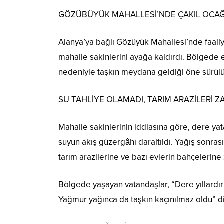
GÖZÜBÜYÜK MAHALLESİ’NDE ÇAKIL OCAĞI İ
Alanya’ya bağlı Gözüyük Mahallesi’nde faaliye
mahalle sakinlerini ayağa kaldırdı. Bölgede 
nedeniyle taşkın meydana geldiği öne sürülür
SU TAHLİYE OLAMADI, TARIM ARAZİLERİ 
Mahalle sakinlerinin iddiasına göre, dere yat
suyun akış güzergâhı daraltıldı. Yağış sonras
tarım arazilerine ve bazı evlerin bahçelerine 
Bölgede yaşayan vatandaşlar, “Dere yıllardır
Yağmur yağınca da taşkın kaçınılmaz oldu” d