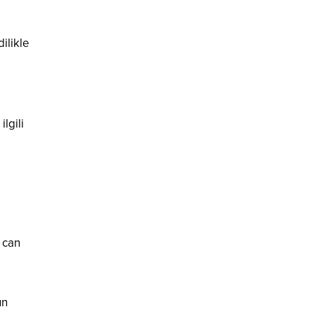
ilikle
lgili
n can
un