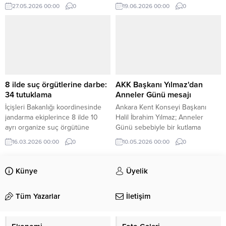
alanında iş birliği anlaşmasına
başarıyla tamamlayarak mezun
27.05.2026 00:00
0
19.06.2026 00:00
0
imza attı.
olan öğrenciler için veda
programı gerçekleştirildi.
8 ilde suç örgütlerine darbe:
AKK Başkanı Yılmaz'dan
34 tutuklama
Anneler Günü mesajı
İçişleri Bakanlığı koordinesinde
Ankara Kent Konseyi Başkanı
jandarma ekiplerince 8 ilde 10
Halil İbrahim Yılmaz; Anneler
ayrı organize suç örgütüne
Günü sebebiyle bir kutlama
yönelik gerçekleştirilen
mesajı yayımladı.
16.03.2026 00:00
0
10.05.2026 00:00
0
operasyonlarda 73 şüpheli
yakalandı.
Künye
Üyelik
Tüm Yazarlar
İletişim