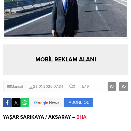
MOBİL REKLAM ALANI
A
A
+
-
Manşet
28.01.2026 07:34
0
19
ABONE OL
YAŞAR SARIKAYA / AKSARAY –
BHA