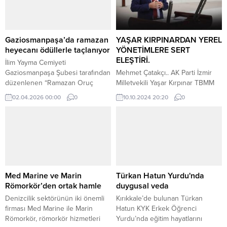
Gaziosmanpaşa’da ramazan
YAŞAR KIRPINARDAN YEREL
heyecanı ödüllerle taçlanıyor
YÖNETİMLERE SERT
ELEŞTİRİ.
İlim Yayma Cemiyeti
Gaziosmanpaşa Şubesi tarafından
Mehmet Çatakçı.. AK Parti İzmir
düzenlenen “Ramazan Oruç
Milletvekili Yaşar Kırpınar TBMM
Yarışması”nın beklenen anı geldi.
Genel kurulunda yaptığı
02.04.2026 00:00
0
10.10.2024 20:20
0
İlçedeki 44 okuldan binlerce
konuşmada Körfezin sorumluları
öğrencinin katıldığı anlamlı
25 yıldır İzmir”i yönetenlerdir
yarışmanın büyük finali ve ödül
diyerek şöyle devam etti.”Kırpınar
töreni, 4 Nisan Cumartesi günü
terör devleti İsrail”i ve onu
gerçekleştirilecek.
yöneten Netenyahu şiddetle
kınıyorum,Filistin,Lübnan,ve
Beyrut”da yaşananların bir
katliamdır. İzmir”de belediyelerin
Med Marine ve Marin
Türkan Hatun Yurdu'nda
borumluluğunda olan pek çok
Römorkör’den ortak hamle
duygusal veda
hizmet ve yatırımın
Denizcilik sektörünün iki önemli
Kırıkkale’de bulunan Türkan
yapılmamaktadır. Şehirdeki alt ve
firması Med Marine ile Marin
Hatun KYK Erkek Öğrenci
üst...
Römorkör, römorkör hizmetleri
Yurdu’nda eğitim hayatlarını