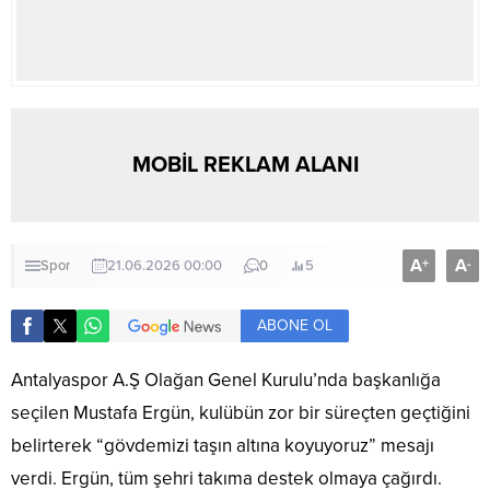
MOBİL REKLAM ALANI
A
A
+
-
Spor
21.06.2026 00:00
0
5
ABONE OL
Antalyaspor A.Ş Olağan Genel Kurulu’nda başkanlığa
seçilen Mustafa Ergün, kulübün zor bir süreçten geçtiğini
belirterek “gövdemizi taşın altına koyuyoruz” mesajı
verdi. Ergün, tüm şehri takıma destek olmaya çağırdı.