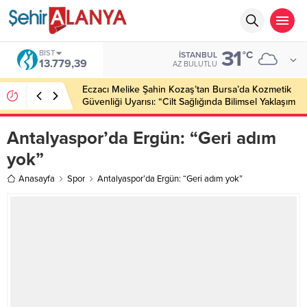
31
BIST
°C
İSTANBUL
13.779,39
AZ BULUTLU
Eczacı Melike Şahin Kozaş’tan Bursa’da Kozmetik
Güvenliği Uyarısı: “Cilt Sağlığında Bilimsel Yaklaşım
ve Güvenilir Ürün Kullanımı Hayati Önem Taşıyor”
Antalyaspor’da Ergün: “Geri adım
yok”
Anasayfa
Spor
Antalyaspor’da Ergün: “Geri adım yok”