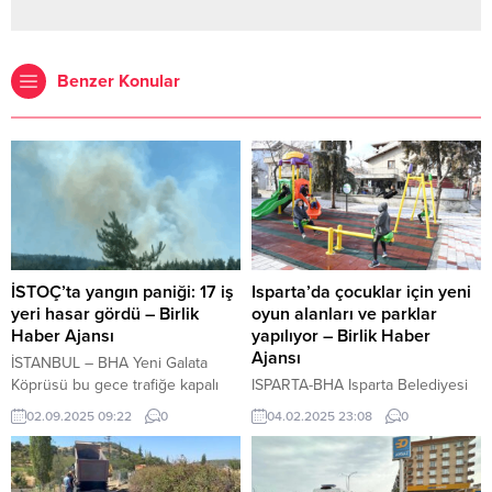
Benzer Konular
İSTOÇ’ta yangın paniği: 17 iş
Isparta’da çocuklar için yeni
yeri hasar gördü – Birlik
oyun alanları ve parklar
Haber Ajansı
yapılıyor – Birlik Haber
Ajansı
İSTANBUL – BHA Yeni Galata
Köprüsü bu gece trafiğe kapalı
ISPARTA-BHA Isparta Belediyesi
olacak İçeriği Görüntüle Yangın
şehirde bulunan çocuk
02.09.2025 09:22
0
04.02.2025 23:08
0
sırasında bazı iş yerlerinde küçük
parklarında yenileme ile yeni park
çaplı patlamalar yaşanırken, bazı
alanları yapım çalışmalarına tüm
yapılarda da kısmi çökmeler
hızıyla devam ediyor. Bugüne