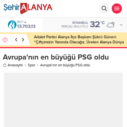
32
BIST
°C
İSTANBUL
13.703,13
PARÇALI BULUTLU
Adalet Partisi Alanya İlçe Başkanı Şükrü Güneri:
“Çiftçimizin Yanında Olacağız, Üreten Alanya Dünya
Markası Olacak”
Avrupa'nın en büyüğü PSG oldu
Anasayfa
Spor
Avrupa'nın en büyüğü PSG oldu