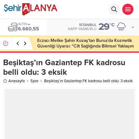
29
ALTIN
°C
İSTANBUL
6.660,55
HAFIF YAĞMURLU
Eczacı Melike Şahin Kozaş’tan Bursa’da Kozmetik
Güvenliği Uyarısı: “Cilt Sağlığında Bilimsel Yaklaşım
ve Güvenilir Ürün Kullanımı Hayati Önem Taşıyor”
Beşiktaş’ın Gaziantep FK kadrosu
belli oldu: 3 eksik
Anasayfa
Spor
Beşiktaş’ın Gaziantep FK kadrosu belli oldu: 3 eksik