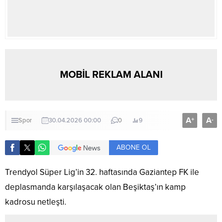
MOBİL REKLAM ALANI
A
A
+
-
Spor
30.04.2026 00:00
0
9
ABONE OL
Trendyol Süper Lig’in 32. haftasında Gaziantep FK ile
deplasmanda karşılaşacak olan Beşiktaş’ın kamp
kadrosu netleşti.