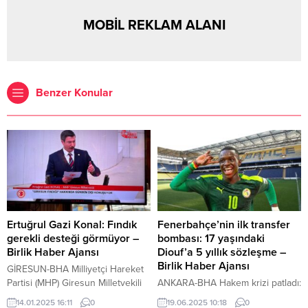
MOBİL REKLAM ALANI
Benzer Konular
Ertuğrul Gazi Konal: Fındık
Fenerbahçe’nin ilk transfer
gerekli desteği görmüyor –
bombası: 17 yaşındaki
Birlik Haber Ajansı
Diouf’a 5 yıllık sözleşme –
Birlik Haber Ajansı
GİRESUN-BHA Milliyetçi Hareket
Partisi (MHP) Giresun Milletvekili
ANKARA-BHA Hakem krizi patladı:
Ertuğrul Gazi Konal Türkiye
Beşiktaş Yener Yılmaz’ı istemiyor
14.01.2025 16:11
0
19.06.2025 10:18
0