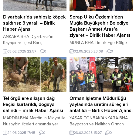
Diyarbakır’da sahipsiz köpek
Serap Ülkü Özdemir’den
saldırısı: 3 yaralı – Birlik
Muğla Büyükşehir Belediye
Haber Ajansı
Başkanı Ahmet Aras’a
ziyaret – Birlik Haber Ajansı
ANKARA-BHA Diyarbakır’ın
Kayapınar ilçesi Barış
MUĞLA-BHA Timbir Ege Bölge
Mahallesi’nde bir sitenin
Başkanı ve Dijital Medya ve
03.02.2025 22:57
0
02.05.2025 23:08
0
bahçesine giren sahipsiz köpek,
Yayıncılar Derneği Başkanı Serap
bir çocuğu kovalamaya başladı.
Ülkü Özdemir ile MtürkTV Genel
Oğlunu korumaya çalışan anne
Yayın Yönetmeni Serdar Cemal
A.A. köpeğin saldırısına uğradı.
Süzeroğlu, Muğla Büyükşehir
Yardıma gelen iki kişi daha köpek
Belediye Başkanı Ahmet Aras’ı
tarafından ısırıldı. Yaralanan 3 kişi,
makamında nezaket ziyareti
kendi imkânlarıyla hastaneye
gerçekleştirdi. Ziyaret sırasında
giderek tedavi oldu. Olayın
yerel ve genel siyaset gündemi
Tel örgülere sıkışan dağ
Orman İşletme Müdürlüğü
ardından belediye ekipleri köpeği
ile Muğla’nın karşı karşıya
keçisi kurtarıldı, doğaya
yaylasında üretim süreçleri
yakalayarak bölgeden
bulunduğu önemli sorunlar ve
salındı – Birlik Haber Ajansı
anlatıldı – Birlik Haber Ajansı
uzaklaştırdı. Mahalle...
turizmin mevcut...
MARDİN-BHA Mardin’in Midyat ile
YAŞAR TONBAK/ANKARA-BHA
Nusaybin ilçeleri arasında yer
Beypazarı ve Nallıhan Orman
alan Bagok Dağları’nda yürekleri
İşletme müdürlüğü işletme şefleri
24.06.2025 17:45
0
23.02.2025 15:27
0