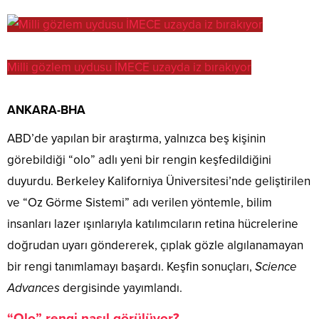
Milli gözlem uydusu İMECE uzayda iz bırakıyor
ANKARA-BHA
ABD’de yapılan bir araştırma, yalnızca beş kişinin
görebildiği “olo” adlı yeni bir rengin keşfedildiğini
duyurdu. Berkeley Kaliforniya Üniversitesi’nde geliştirilen
ve “Oz Görme Sistemi” adı verilen yöntemle, bilim
insanları lazer ışınlarıyla katılımcıların retina hücrelerine
doğrudan uyarı göndererek, çıplak gözle algılanamayan
bir rengi tanımlamayı başardı. Keşfin sonuçları,
Science
Advances
dergisinde yayımlandı.
“Olo” rengi nasıl görülüyor?