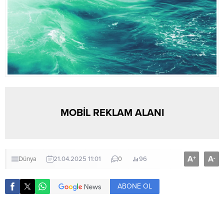
MOBİL REKLAM ALANI
A
A
+
-
Dünya
21.04.2025 11:01
0
96
ABONE OL