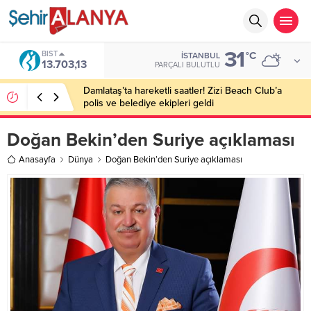
31
BIST
°C
İSTANBUL
13.703,13
PARÇALI BULUTLU
Damlataş’ta hareketli saatler! Zizi Beach Club’a
polis ve belediye ekipleri geldi
Doğan Bekin’den Suriye açıklaması
Anasayfa
Dünya
Doğan Bekin’den Suriye açıklaması