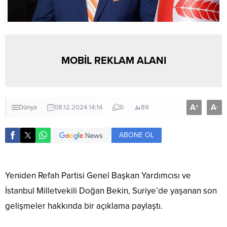
MOBİL REKLAM ALANI
A
A
+
-
Dünya
08.12.2024 14:14
0
89
ABONE OL
Yeniden Refah Partisi Genel Başkan Yardımcısı ve
İstanbul Milletvekili Doğan Bekin, Suriye’de yaşanan son
gelişmeler hakkında bir açıklama paylaştı.