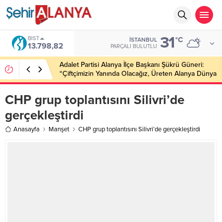
31
BIST
°C
İSTANBUL
13.798,82
PARÇALI BULUTLU
Adalet Partisi Alanya İlçe Başkanı Şükrü Güneri:
“Çiftçimizin Yanında Olacağız, Üreten Alanya Dünya
Markası Olacak”
CHP grup toplantısını Silivri’de
gerçekleştirdi
Anasayfa
Manşet
CHP grup toplantısını Silivri’de gerçekleştirdi