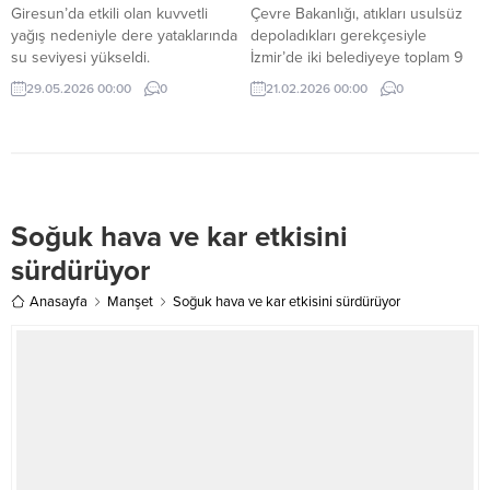
Giresun’da etkili olan kuvvetli
Çevre Bakanlığı, atıkları usulsüz
yağış nedeniyle dere yataklarında
depoladıkları gerekçesiyle
su seviyesi yükseldi.
İzmir’de iki belediyeye toplam 9
milyon 385 bin 263 lira idari para
29.05.2026 00:00
0
21.02.2026 00:00
0
cezası uygulandığını açıkladı.
Soğuk hava ve kar etkisini
sürdürüyor
Anasayfa
Manşet
Soğuk hava ve kar etkisini sürdürüyor