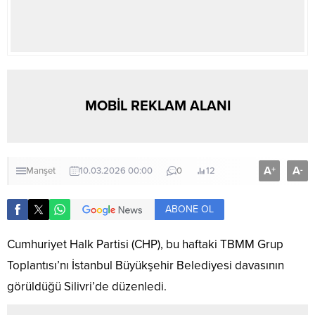
MOBİL REKLAM ALANI
A
A
+
-
Manşet
10.03.2026 00:00
0
12
ABONE OL
Cumhuriyet Halk Partisi (CHP), bu haftaki TBMM Grup
Toplantısı’nı İstanbul Büyükşehir Belediyesi davasının
görüldüğü Silivri’de düzenledi.