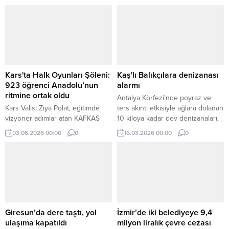
detaylı arama sonucu bulunarak
sahibine teslim edildi.
Kars'ta Halk Oyunları Şöleni:
Kaş'lı Balıkçılara denizanası
923 öğrenci Anadolu’nun
alarmı
ritmine ortak oldu
Antalya Körfezi’nde poyraz ve
Kars Valisi Ziya Polat, eğitimde
ters akıntı etkisiyle ağlara dolanan
vizyoner adımlar atan KAFKAS
10 kiloya kadar dev denizanaları,
projesinin bir parçası olan
balıkçılara zor anlar yaşatıyor.
03.06.2026 00:00
0
16.03.2026 00:00
0
“Anadolu’nun Ritmi Projesi”
Uzmanlar, çocukların temastan
kapsamında düzenlenen Halk
kaçınması gerektiğini vurguluyor.
Oyunları Şenliği’ne katılarak
öğrencilerin coşkusuna ortak
oldu.
Giresun’da dere taştı, yol
İzmir’de iki belediyeye 9,4
ulaşıma kapatıldı
milyon liralık çevre cezası