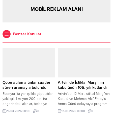
MOBİL REKLAM ALANI
Benzer Konular
Çöpe atılan altınlar saatler
Artvin'de İstiklal Marşı'nın
süren aramayla bulundu
kabulünün 105. yılı kutlandı
Esenyurt’ta yanlışlıkla çöpe atılan
Artvin’de, 12 Mart İstiklal Marşı’nın
yaklaşık 1 milyon 200 bin lira
Kabulü ve Mehmet Akif Ersoy’u
değerindeki altınlar, belediye
Anma Günü dolayısıyla program
ekiplerinin atık tesisinde yaptığı
düzenlendi.
26.03.2026 00:00
0
12.03.2026 00:00
0