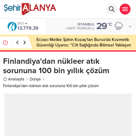
29
BIST
°C
İSTANBUL
13.779,39
HAFIF YAĞMURLU
Eczacı Melike Şahin Kozaş’tan Bursa’da Kozmetik
Güvenliği Uyarısı: “Cilt Sağlığında Bilimsel Yaklaşım
ve Güvenilir Ürün Kullanımı Hayati Önem Taşıyor”
Finlandiya'dan nükleer atık
sorununa 100 bin yıllık çözüm
Anasayfa
Dünya
Finlandiya'dan nükleer atık sorununa 100 bin yıllık çözüm