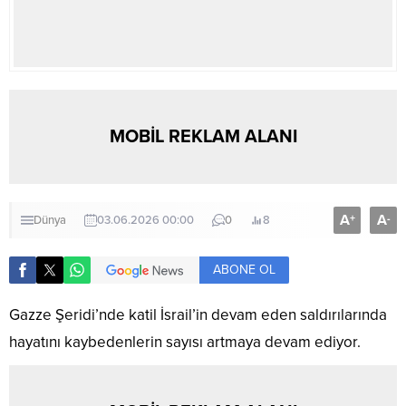
MOBİL REKLAM ALANI
A
A
+
-
Dünya
03.06.2026 00:00
0
8
ABONE OL
Gazze Şeridi’nde katil İsrail’in devam eden saldırılarında
hayatını kaybedenlerin sayısı artmaya devam ediyor.