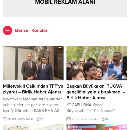
MOBİL REKLAM ALANI
Benzer Konular
Milletvekili Çalkın’dan TFF’ye
Başkan Büyükakın, TÜGVA
ziyaret – Birlik Haber Ajansı
gençliğini yalnız bırakmadı –
Birlik Haber Ajansı
Kaymakam Mehmet Ali Semiz’den
şehit aileleri ve gazilere ziyaret
KOCAELİ-BHA Kocaeli
İçeriği Görüntüle KARS-BHA AK
Büyükşehir’le “Yaz Neşesi”
Parti Kars Milletvekili Adem Çalkın,
konserleri başlıyor İçeriği
26.09.2025 14:31
0
08.08.2025 22:45
0
Türkiye Futbol Federasyonu’nu
Görüntüle 2025 yaz okulu sona
(TFF) ziyaret ederek TFF Yönetim
erdi Türkiye Gençlik Vakfı