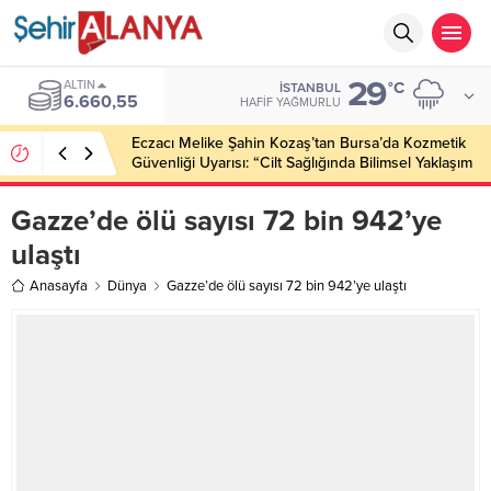
29
ALTIN
°C
İSTANBUL
6.660,55
HAFIF YAĞMURLU
Eczacı Melike Şahin Kozaş’tan Bursa’da Kozmetik
Güvenliği Uyarısı: “Cilt Sağlığında Bilimsel Yaklaşım
ve Güvenilir Ürün Kullanımı Hayati Önem Taşıyor”
Gazze’de ölü sayısı 72 bin 942’ye
ulaştı
Anasayfa
Dünya
Gazze’de ölü sayısı 72 bin 942’ye ulaştı