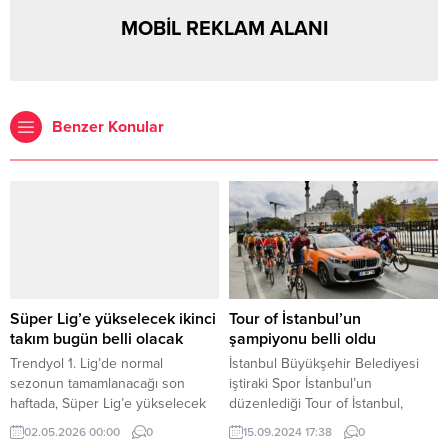
MOBİL REKLAM ALANI
Benzer Konular
Süper Lig’e yükselecek ikinci
Tour of İstanbul’un
takım bugün belli olacak
şampiyonu belli oldu
Trendyol 1. Lig’de normal
İstanbul Büyükşehir Belediyesi
sezonun tamamlanacağı son
iştiraki Spor İstanbul’un
haftada, Süper Lig’e yükselecek
düzenlediği Tour of İstanbul,
ikinci takım ve play-off
Yenikapı-Yenikapı etabıyla
02.05.2026 00:00
0
15.09.2024 17:38
0
eşleşmeleri netlik kazanacak.
sonlandı. 4 gün süren turun