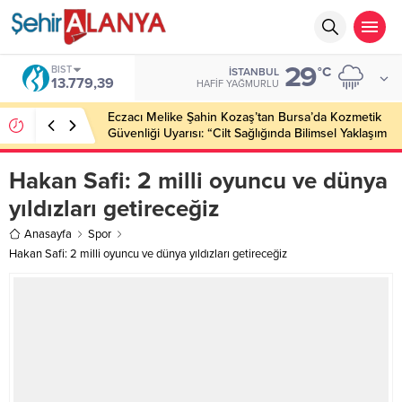
29
BIST
°C
İSTANBUL
13.779,39
HAFIF YAĞMURLU
Eczacı Melike Şahin Kozaş’tan Bursa’da Kozmetik
Güvenliği Uyarısı: “Cilt Sağlığında Bilimsel Yaklaşım
ve Güvenilir Ürün Kullanımı Hayati Önem Taşıyor”
Hakan Safi: 2 milli oyuncu ve dünya
yıldızları getireceğiz
Anasayfa
Spor
Hakan Safi: 2 milli oyuncu ve dünya yıldızları getireceğiz