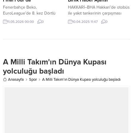
koruyacak” açıklamasıyla...
Fenerbahçe Beko,
HAKKARİ–BHA Hakkari’de otobüs
EuroLeague’de 8. kez Dörtlü
ile yakıt tankerinin çarpışması
Final’de mücadele edecek.
sonucu 2’si ağır 8 kişi yaralandı.
11.05.2026 00:00
0
10.04.2025 11:47
0
Hakkari-Van kara yolunun Sarıtaş
köyü yakınlarında sürücülerinin
ismi henüz öğrenilemeyen
otobüs ile yakıt tankeri çarpıştı.
İhbar üzerine bölgeye sağlık,
jandarma, itfaiye, Karayolları ve
A Milli Takım'ın Dünya Kupası
AFAD ekipleri sevk edildi.
Hakkari’de tırda uyuşturucu
yolculuğu başladı
operasyonu Kazada yaralanan
2’si ağır 8 kişi,...
Anasayfa
Spor
A Milli Takım'ın Dünya Kupası yolculuğu başladı