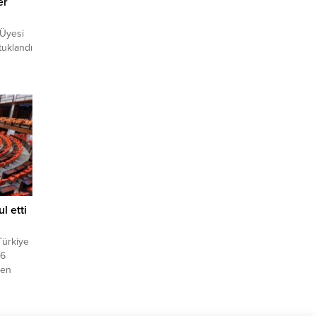
er
 Üyesi
tuklandı
r
 çok yer
 güvenle
 Kreşi
t ağını
n
 etti
ürkiye
46
den
n yıl,
rla
ri gibi