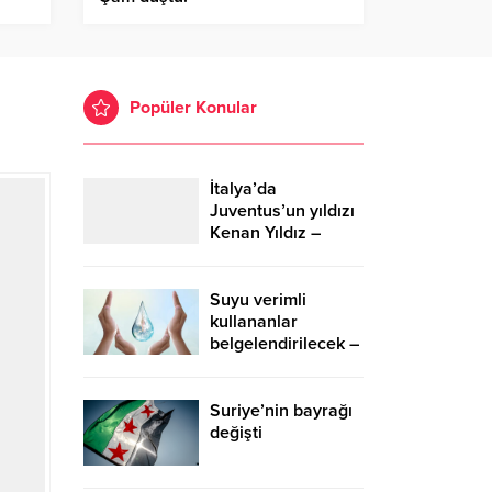
Popüler Konular
İtalya’da
Juventus’un yıldızı
Kenan Yıldız –
Birlik Haber Ajansı
Suyu verimli
kullananlar
belgelendirilecek –
Birlik Haber Ajansı
Suriye’nin bayrağı
değişti