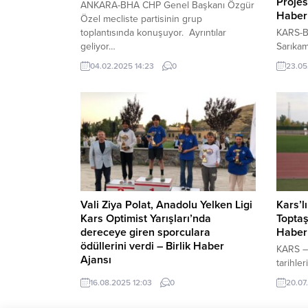
Projes
ANKARA-BHA CHP Genel Başkanı Özgür
Haber
Özel mecliste partisinin grup
toplantısında konuşuyor. Ayrıntılar
KARS-BH
geliyor…
Sarıkam
dünyan
04.02.2025 14:23
0
23.05
arasında
Sarıka
eden Su
yerinde 
Vali Po
projeni
katkıla
sistemi.
Vali Ziya Polat, Anadolu Yelken Ligi
Kars’l
Kars Optimist Yarışları’nda
Toptaş
dereceye giren sporculara
Haber
ödüllerini verdi – Birlik Haber
KARS –
Ajansı
tarihle
KARS-BHA Bu kapsamda Çıldır Gölü’nde
önemli 
16.08.2025 12:03
0
20.07
gerçekleştirilen Anadolu Yelken Ligi 1.
ülkemiz
Ayak Kars Optimist Yarışları, renkli ve
atletizm