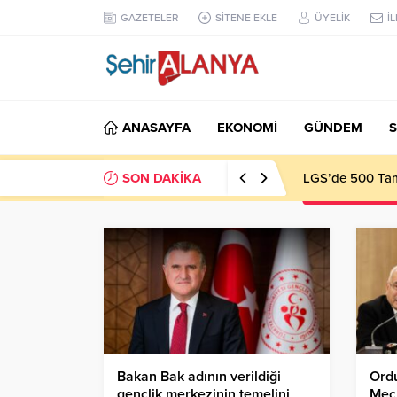
GAZETELER
SİTENE EKLE
ÜYELİK
İ
ANASAYFA
EKONOMİ
GÜNDEM
S
SON DAKİKA
LGS’de 500 Tam 
Bakan Bak adının verildiği
Ordu
gençlik merkezinin temelini
Mecl