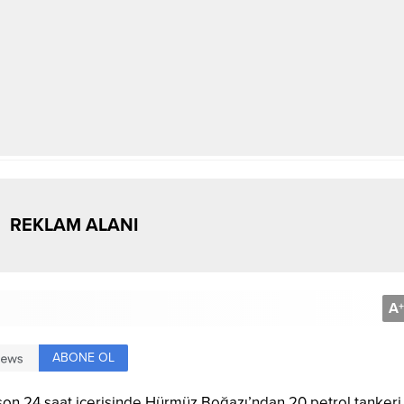
REKLAM ALANI
A
+
ABONE OL
on 24 saat içerisinde Hürmüz Boğazı’ndan 20 petrol tankeri