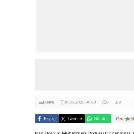
Dünya
30.05.2026 00:00
0
9
Paylaş
Tweetle
Gönder
İran Devrim Muhafızları Ordusu Donanması, s