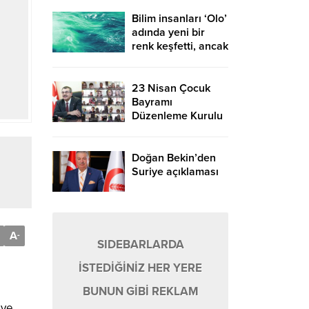
Bilim insanları ‘Olo’
adında yeni bir
renk keşfetti, ancak
bir sınırlama var –
Birlik Haber Ajansı
23 Nisan Çocuk
Bayramı
Düzenleme Kurulu
ilk toplantısını yaptı
– Birlik Haber
Ajansı
Doğan Bekin’den
Suriye açıklaması
A
-
SIDEBARLARDA
İSTEDİĞİNİZ HER YERE
BUNUN GİBİ REKLAM
 ve