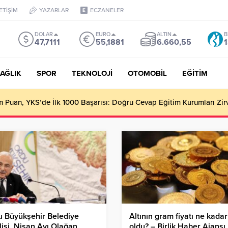
LETİŞİM
YAZARLAR
ECZANELER
DOLAR
EURO
ALTIN
B
47,7111
55,1881
6.660,55
1
AĞLIK
SPOR
TEKNOLOJİ
OTOMOBİL
EĞİTİM
Puan, YKS’de İlk 1000 Başarısı: Doğru Cevap Eğitim Kurumları Zir
 Büyükşehir Belediye
Altının gram fiyatı ne kadar
isi, Nisan Ayı Olağan
oldu? – Birlik Haber Ajansı