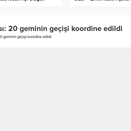
antısı’nı gerçekleştirdi –
ik Haber Ajansı
ı: 20 geminin geçişi koordine edildi
0 geminin geçişi koordine edildi