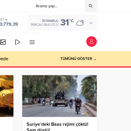
31
IST
°C
İSTANBUL
3.779,39
PARÇALI BULUTLU
vede
TÜMÜNÜ GÖSTER →
Suriye’deki Baas rejimi çöktü!
Şam düştü!