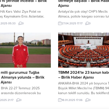
i’ni yerinde inceledi – Birlik
vermeye başladı – Birlik Hab
 Ajansı
Ajansı
A Kars Valisi Ziya Polat ve
Antalya’da şok olay! CHP’li Meclis
ış Kaymakamı Enis Aslantatar,
Atmaca, polisle kavgası sonrası tu
ın önde gelen kayak merkezleri
ANTALYA-BHA Antalya Büyükşehi
.2025 05:33
0
27.04.2025 17:17
0
 yer alan Kristal Karlar Diyarı
Belediye Başkanı Muhittin Böcek,
mış Kayak Merkezi’nde devam
kadınların çalışma hayatında daha
ni Karlama Projesi çalışmalarını
alabilmesi ve ailelerin çocuklarını
inceledi. Yetkililerden bilgi alan
bırakabilmesi için başlattığı Çocuk
lat ve Kaymakam Aslantatar,
ve Gündüz Bakımevi Projesi hizme
n bölge turizmine sağlayacağı
genişletiyor. Antalya Büyükşehir
ra dikkat çekti. Suni karlama
Belediyesi, Akseki Belediyesi’nde
..
devraldığı çocuk kreşi ve...
ı milli gururumuz Tuğba
TBMM 2024’te 23 kanun kabul
 Almanya yolunda – Birlik
– Birlik Haber Ajansı
 Ajansı
ANKARA-BHA 2024 yılı boyunca T
 BHA 22-27 Temmuz 2025
Büyük Millet Meclisi’ne (TBMM) 9
ri arasında düzenlenecek bu
kanun teklifi sunuldu. Bu teklifler
uluslararası organizasyonda
23’ü kabul edilerek yasalaştı. Geçe
.2025 21:17
0
18.01.2025 17:06
0
i temsil edecek isimler arasında,
İsveç’in NATO üyeliği, fahiş fiyatla
 branşındaki başarılı Kars’lı
mücadele, kamuda tasarruf önlemle