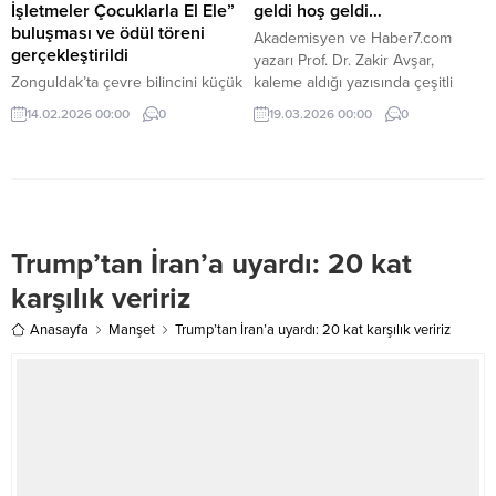
İşletmeler Çocuklarla El Ele”
geldi hoş geldi…
buluşması ve ödül töreni
Akademisyen ve Haber7.com
gerçekleştirildi
yazarı Prof. Dr. Zakir Avşar,
Zonguldak’ta çevre bilincini küçük
kaleme aldığı yazısında çeşitli
yaşlarda kökleştirmeyi
değerlendirmelerde bulundu.
14.02.2026 00:00
0
19.03.2026 00:00
0
hedefleyen anlamlı bir
organizasyon daha başarıyla
tamamlandı. “Çevreci İşletmeler
Çocuklarla El Ele” temasıyla
düzenlenen Sıfır Atık Ödül Töreni
ve Sergi programı, geniş katılımlı
Trump’tan İran’a uyardı: 20 kat
bir protokol ve yoğun davetli
ilgisiyle gerçekleştirildi. Etkinlik,
karşılık veririz
Zonguldak İl Millî Eğitim
Müdürlüğü iş birliğinde; Çevreci
Anasayfa
Manşet
Trump’tan İran’a uyardı: 20 kat karşılık veririz
Çocuk Eğitim Yayınları ve
çevreye...