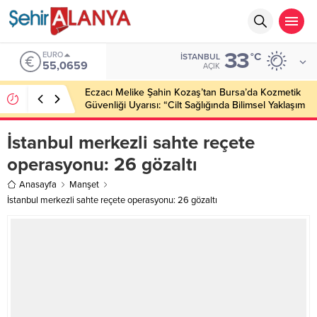
33
EURO
°C
İSTANBUL
55,0659
AÇIK
Eczacı Melike Şahin Kozaş’tan Bursa’da Kozmetik
Güvenliği Uyarısı: “Cilt Sağlığında Bilimsel Yaklaşım
ve Güvenilir Ürün Kullanımı Hayati Önem Taşıyor”
İstanbul merkezli sahte reçete
operasyonu: 26 gözaltı
Anasayfa
Manşet
İstanbul merkezli sahte reçete operasyonu: 26 gözaltı