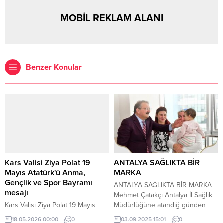
MOBİL REKLAM ALANI
Benzer Konular
Kars Valisi Ziya Polat 19
ANTALYA SAĞLIKTA BİR
Mayıs Atatürk'ü Anma,
MARKA
Gençlik ve Spor Bayramı
ANTALYA SAĞLIKTA BİR MARKA
mesajı
Mehmet Çatakçı Antalya İl Sağlık
Kars Valisi Ziya Polat 19 Mayıs
Müdürlüğüne atandığ günden
Atatürk’ü Anma, Gençlik ve Spor
itibaren Antalya”yı Sağlık
18.05.2026 00:00
0
03.09.2025 15:01
0