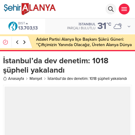
31
BIST
°C
İSTANBUL
13.703,13
PARÇALI BULUTLU
Adalet Partisi Alanya İlçe Başkanı Şükrü Güneri:
“Çiftçimizin Yanında Olacağız, Üreten Alanya Dünya
Markası Olacak”
İstanbul’da dev denetim: 1018
şüpheli yakalandı
Anasayfa
Manşet
İstanbul’da dev denetim: 1018 şüpheli yakalandı