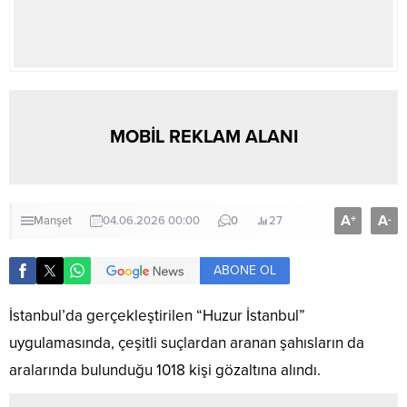
MOBİL REKLAM ALANI
A
A
+
-
Manşet
04.06.2026 00:00
0
27
ABONE OL
İstanbul’da gerçekleştirilen “Huzur İstanbul”
uygulamasında, çeşitli suçlardan aranan şahısların da
aralarında bulunduğu 1018 kişi gözaltına alındı.