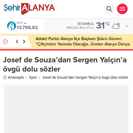
31
BIST
°C
İSTANBUL
13.798,82
PARÇALI BULUTLU
Adalet Partisi Alanya İlçe Başkanı Şükrü Güneri:
“Çiftçimizin Yanında Olacağız, Üreten Alanya Dünya
Markası Olacak”
Josef de Souza’dan Sergen Yalçın’a
övgü dolu sözler
Anasayfa
Spor
Josef de Souza’dan Sergen Yalçın’a övgü dolu sözler