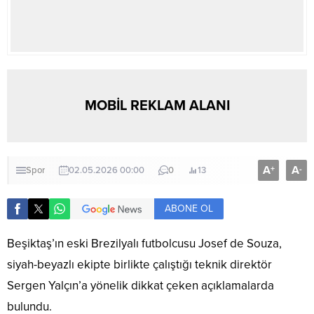
MOBİL REKLAM ALANI
A
A
+
-
Spor
02.05.2026 00:00
0
13
ABONE OL
Beşiktaş’ın eski Brezilyalı futbolcusu Josef de Souza,
siyah-beyazlı ekipte birlikte çalıştığı teknik direktör
Sergen Yalçın’a yönelik dikkat çeken açıklamalarda
bulundu.