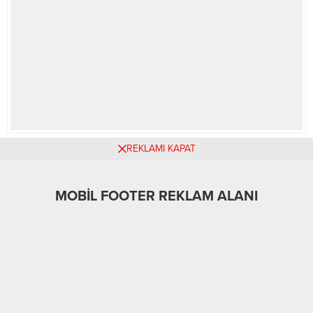
REKLAMI KAPAT
MOBİL REKLAM ALANI
MOBİL FOOTER REKLAM ALANI
A
A
+
-
Manşet
11.03.2026 00:00
0
14
ABONE OL