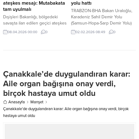
ateşkes mesajı: Mutabakata
yolu hattı
tam uyulmalı
TRABZON-BHA Bakan Uraloğlu,
Dışişleri Bakanlığı, bölgedeki
Karadeniz Sahil Demir Yolu
savaşta ilan edilen geçici ateşkes
(Samsun-Hopa-Sarp Demir Yolu)
kararını memnuniyetle
Projesi’ne ilişkin yaptığı
08.04.2026 00:00
0
02.02.2026 08:49
0
karşıladığını açıkladı. Bakanlık,
açıklamada, hattın Samsun’dan
taraflara varılan mutabakata
Sarp’a uzanarak Karadeniz
eksiksiz bağlı kalma çağrısında
Bölgesi’nde yer alan 5 il ile
bulundu.
Gürcistan arasında demir yolu
ulaşımını mümkün kılacağını
söyledi. Uraloğlu, “Samsun-
Çanakkale’de duygulandıran karar:
Trabzon-Sarp Demir Yolu Projesi
ile Karadeniz kıyısındaki iller
Aile organ bağışına onay verdi,
arasında ve kent içi ulaşımda
birçok hastaya umut oldu
önemli bir rahatlama...
Anasayfa
Manşet
Çanakkale’de duygulandıran karar: Aile organ bağışına onay verdi, birçok
hastaya umut oldu