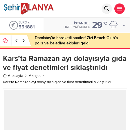
29
EURO
°C
İSTANBUL
55,1881
HAFIF YAĞMURLU
Damlataş’ta hareketli saatler! Zizi Beach Club’a
polis ve belediye ekipleri geldi
Kars’ta Ramazan ayı dolayısıyla gıda
ve fiyat denetimleri sıklaştırıldı
Anasayfa
Manşet
Kars’ta Ramazan ayı dolayısıyla gıda ve fiyat denetimleri sıklaştırıldı