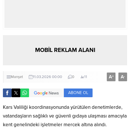
MOBİL REKLAM ALANI
A
A
+
-
Manşet
11.03.2026 00:00
0
11
ABONE OL
Kars Valiliği koordinasyonunda yürütülen denetimlerde,
vatandaşların sağlıklı ve güvenli gıdaya ulaşması amacıyla
kent genelindeki işletmeler mercek altına alındı.