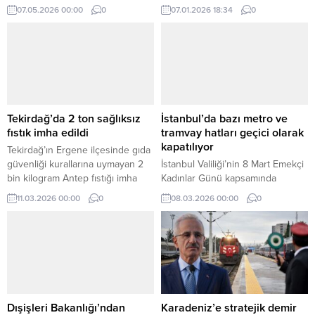
tecrübeli ismi Köksal Toptan’ı
Dönem Vurgusu Alanya Esnaf ve
07.05.2026 00:00
0
07.01.2026 18:34
0
ziyaret etti. Görüşmede
Sanatkârlar Odası Başkan Adayı
Türkiye’nin dijital medya vizyonu
Ali İhsan Özdemir, esnaf ve
ve stratejik dönüşüm hamleleri
sanatkârların bugünkü
ele alındı.
ihtiyaçlarını karşılayan, yarınlarını
ise güvence altına almayı
hedefleyen yönetim anlayışıyla
hazırladıkları projeleri kamuoyuyla
paylaşmayı sürdürüyor. Özdemir,
Tekirdağ’da 2 ton sağlıksız
İstanbul’da bazı metro ve
oda yönetiminde proje odaklı bir
fıstık imha edildi
tramvay hatları geçici olarak
dönemi başlatmayı amaçladıklarını
kapatılıyor
Tekirdağ’ın Ergene ilçesinde gıda
belirterek, esnafın...
güvenliği kurallarına uymayan 2
İstanbul Valiliği’nin 8 Mart Emekçi
bin kilogram Antep fıstığı imha
Kadınlar Günü kapsamında
edildi, ürün sahibi hakkında para
yapılması planlanan etkinlik ve
11.03.2026 00:00
0
08.03.2026 00:00
0
cezası uygulandı.
eylemler nedeniyle aldığı karar
doğrultusunda, kentte bazı metro
ve tramvay hatlarında geçici
düzenlemeye gidildi.
Dışişleri Bakanlığı’ndan
Karadeniz’e stratejik demir