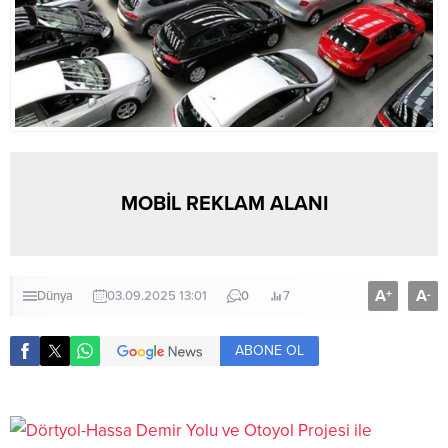
MOBİL REKLAM ALANI
A
A
+
-
Dünya
03.09.2025 13:01
0
7
ABONE OL