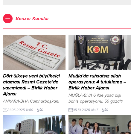
Benzer Konular
Dört ülkeye yeni büyükelçi
Muğla’da ruhsatsız silah
ataması Resmi Gazete’de
operasyonu: 4 tutuklama –
yayımlandı – Birlik Haber
Birlik Haber Ajansı
Ajansı
MUĞLA-BHA 6 ilde yasa dışı
ANKARA-BHA Cumhurbaşkanı
bahis operasyonu: 59 gözaltı
Recep Tayyip Erdoğan’ın imzasını
İçeriği Görüntüle Muğla’da
21.06.2025 11:59
0
05.10.2025 15:17
0
taşıyan atama kararları Resmi
ruhsatsız silah bulunduran ve
Gazete’de yayımlanarak
sosyal medya üzerinden
yürürlüğe girdi. Karara göre, dört
paylaşım yapanlara yönelik
ülkeye yeni büyükelçiler atandı.
düzenlenen operasyonda çok