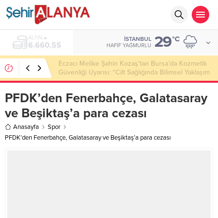
29
ALTIN
°C
İSTANBUL
6.660,55
HAFIF YAĞMURLU
Eczacı Melike Şahin Kozaş’tan Bursa’da Kozmetik
Güvenliği Uyarısı: “Cilt Sağlığında Bilimsel Yaklaşım
ve Güvenilir Ürün Kullanımı Hayati Önem Taşıyor”
PFDK’den Fenerbahçe, Galatasaray
ve Beşiktaş’a para cezası
Anasayfa
Spor
PFDK’den Fenerbahçe, Galatasaray ve Beşiktaş’a para cezası