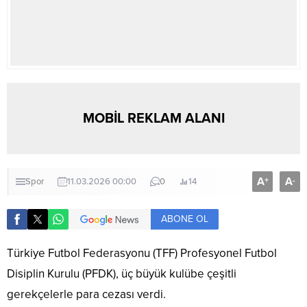
MOBİL REKLAM ALANI
A
A
+
-
Spor
11.03.2026 00:00
0
14
ABONE OL
Türkiye Futbol Federasyonu (TFF) Profesyonel Futbol
Disiplin Kurulu (PFDK), üç büyük kulübe çeşitli
gerekçelerle para cezası verdi.