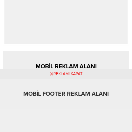
MOBİL REKLAM ALANI
REKLAMI KAPAT
MOBİL FOOTER REKLAM ALANI
A
A
+
-
Spor
04.06.2026 00:00
0
ABONE OL
Eski Fenerbahçe teknik direktörü José Mourinho,