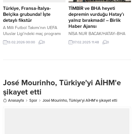
denetimler yapıldı. Denetimlerde;
AK Parti Giresun Milletvekili Ali
Demirtaş, Keşefli, Yeşilöz ve
Temür, AK Parti Giresun İl Başkanı
Türkiye, Fransa-İtalya-
TİMBİR ve BHA heyeti
Uğrak mahallerinde bulunan sahil
Mete Bahadır Yılmaz, AK Parti
Belçika grubunda! İşte
depremin vurduğu Hatay’ı
şeridi ve plajlarda, hırsızlık ve
Genel Merkez Kadın Kolları MKYK
detaylı fikstür
yalnız bırakmadı! – Birlik
otodan hırsızlık olaylarına...
Üyesi...
Haber Ajansı
A Milli Futbol Takımı’nın UEFA
Uluslar Ligi’ndeki maç programı
NİSA NUR BACAK/HATAY–BHA
belli oldu. Ay-yıldızlılar, A Ligi 1.
TİMBİR Genel Başkanı Dr.
13.02.2026 00:00
0
07.02.2025 11:48
0
Grup’ta birbirinden güçlü
Süleyman Basa ve beraberindeki
rakiplerle karşı karşıya gelecek.
Yönetim Kurulu heyeti, 6 Şubat
depremlerinde en büyük
yıkımlardan birinin yaşandığı
Hatay’ı felaketin ikinci yılında
yalnız bırakmadı.TİMBİR ve BHA
José Mourinho, Türkiye'yi AİHM'e
heyeti Arsuz Kaymakamı Hacı
Hasan Gökpınar’ı ziyaret etti.
şikayet etti
Yaşanan büyük deprem
felaketinin ikinci yılında yaralar
Anasayfa
Spor
José Mourinho, Türkiye'yi AİHM'e şikayet etti
sarılmaya devam ediyor.
Kaymakam Hacı...