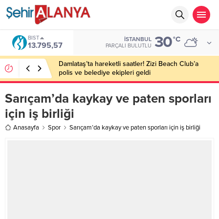
30
BIST
°C
İSTANBUL
13.795,57
PARÇALI BULUTLU
Damlataş’ta hareketli saatler! Zizi Beach Club’a
polis ve belediye ekipleri geldi
Sarıçam’da kaykay ve paten sporları
için iş birliği
Anasayfa
Spor
Sarıçam’da kaykay ve paten sporları için iş birliği