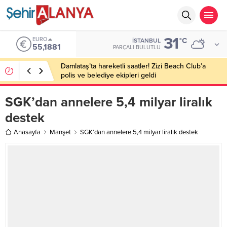
31
EURO
°C
İSTANBUL
55,1881
PARÇALI BULUTLU
Damlataş’ta hareketli saatler! Zizi Beach Club’a
polis ve belediye ekipleri geldi
SGK’dan annelere 5,4 milyar liralık
destek
Anasayfa
Manşet
SGK’dan annelere 5,4 milyar liralık destek