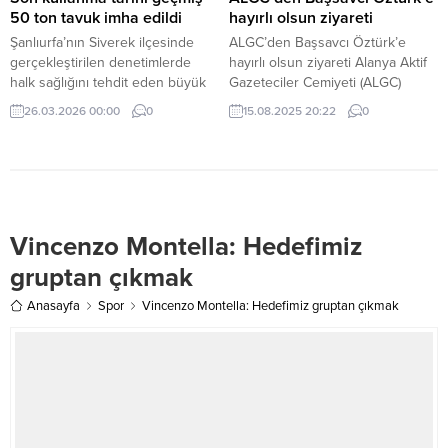
50 ton tavuk imha edildi
hayırlı olsun ziyareti
Şanlıurfa’nın Siverek ilçesinde
ALGC’den Başsavcı Öztürk’e
gerçekleştirilen denetimlerde
hayırlı olsun ziyareti Alanya Aktif
halk sağlığını tehdit eden büyük
Gazeteciler Cemiyeti (ALGC)
bir gıda skandalı ortaya çıkarıldı.
Yönetim Kurulu, Alanya
26.03.2026 00:00
0
15.08.2025 20:22
0
Cumhuriyet Başsavcısı Dr. Ali
Öztürk’e nezaket ziyaretinde
bulunarak yeni görevinde
başarılar diledi Alanya Aktif
Gazeteciler Cemiyeti (ALGC)
Yönetim Kurulu üyeleri, kısa süre
Vincenzo Montella: Hedefimiz
önce Alanya Cumhuriyet
Başsavcılığı görevine atanan Dr.
gruptan çıkmak
Ali Öztürk’ü makamında ziyaret
etti. Samimi bir...
Anasayfa
Spor
Vincenzo Montella: Hedefimiz gruptan çıkmak