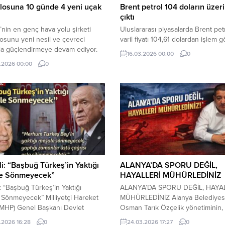
ilosuna 10 günde 4 yeni uçak
Brent petrol 104 doların üzer
çıktı
’nin en genç hava yolu şirketi
Uluslararası piyasalarda Brent pet
ilosunu yeni nesil ve çevreci
varil fiyatı 104,61 dolardan işlem g
la güçlendirmeye devam ediyor.
16.03.2026 00:00
0
on 10 gün içerisinde 4 fabrika
.2026 00:00
0
 Boeing 737-8 MAX uçağı filosuna
i: “Başbuğ Türkeş’in Yaktığı
ALANYA’DA SPORU DEĞİL,
e Sönmeyecek”
HAYALLERİ MÜHÜRLEDİNİZ
: “Başbuğ Türkeş’in Yaktığı
ALANYA’DA SPORU DEĞİL, HAYA
Sönmeyecek” Milliyetçi Hareket
MÜHÜRLEDİNİZ Alanya Belediyes
 (MHP) Genel Başkanı Devlet
Osman Tarık Özçelik yönetiminin,
, Başbuğ Alparslan Türkeş’in
Budo Spor Kulübü’ne yönelik
.2026 16:28
0
24.03.2026 17:27
0