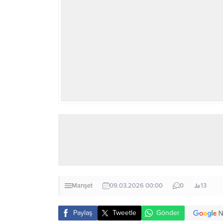
Manşet
09.03.2026 00:00
0
13
Paylaş
Tweetle
Gönder