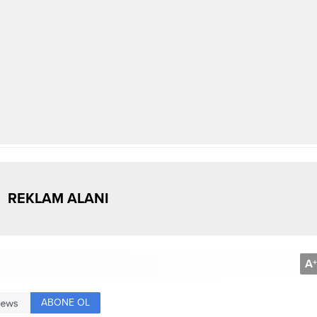
REKLAM ALANI
A
+
ABONE OL