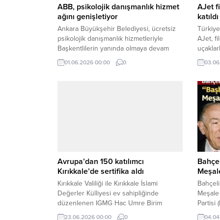
ABB, psikolojik danışmanlık hizmet
AJet f
ağını genişletiyor
katıldı
Ankara Büyükşehir Belediyesi, ücretsiz
Türkiye
psikolojik danışmanlık hizmetleriyle
AJet, f
Başkentlilerin yanında olmaya devam
uçaklar
ediyor.
AJet, s
01.06.2026 00:00
0
03.06
çıkışlı
kattı.
Avrupa’dan 150 katılımcı
Bahçel
Kırıkkale’de sertifika aldı
Meşal
Kırıkkale Valiliği ile Kırıkkale İslami
Bahçeli
Değerler Külliyesi ev sahipliğinde
Meşale 
düzenlenen IGMG Hac Umre Birim
Partisi
Başkanlığı 4. Modül Kafile Eğitimi ve
Bahçeli
23.06.2026 00:00
0
04.04