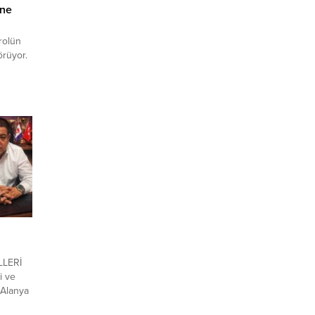
ine
rolün
örüyor.
LLERİ
i ve
 Alanya