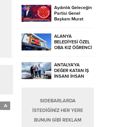
Aydınlık Geleceğin
Partisi Genel
Başkanı Murat
Danacı’dan
Ekonomi ve Sosyal
Politikalarla İlgili
ALANYA
Açıklamalar
BELEDİYESİ ÖZEL
OBA KIZ ÖĞRENCİ
YURDU İÇİN ÖN
KAYIT DÖNEMİ
BAŞLADI
ANTALYA’YA
DEĞER KATAN İŞ
İNSANI İHSAN
ÜRE’YE ANLAMLI
ÖDÜL
SIDEBARLARDA
A
-
İSTEDİĞİNİZ HER YERE
BUNUN GİBİ REKLAM