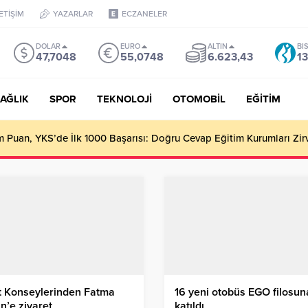
LETİŞİM
YAZARLAR
ECZANELER
DOLAR
EURO
ALTIN
BI
47,7048
55,0748
6.623,43
13
AĞLIK
SPOR
TEKNOLOJİ
OTOMOBİL
EĞİTİM
Puan, YKS’de İlk 1000 Başarısı: Doğru Cevap Eğitim Kurumları Zir
t Konseylerinden Fatma
16 yeni otobüs EGO filosun
n’e ziyaret
katıldı