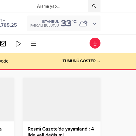
33
ST
°C
İSTANBUL
.785,25
PARÇALI BULUTLU
vede
TÜMÜNÜ GÖSTER →
a
Resmî Gazete'de yayımlandı: 4
ilde vali değişimi