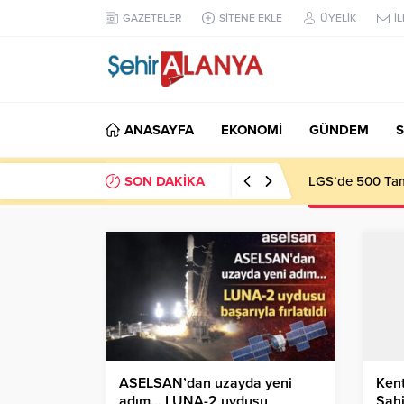
GAZETELER
SİTENE EKLE
ÜYELİK
İ
ANASAYFA
EKONOMİ
GÜNDEM
S
SON DAKİKA
LGS’de 500 Tam 
ASELSAN’dan uzayda yeni
Ken
adım… LUNA-2 uydusu
Şahi