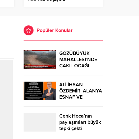
Popüler Konular
GÖZÜBÜYÜK
MAHALLESİ’NDE
ÇAKIL OCAĞI
İDDİASI: DERE
YATAĞI KAPANDI,
TAŞKIN YAŞANDI!
ALİ İHSAN
ÖZDEMİR, ALANYA
ESNAF VE
SANATKÂRLAR
ODASI
BAŞKANLIĞINA
Cenk Hoca’nın
ADAYLIĞINI
paylaşımları büyük
AÇIKLADI
tepki çekti