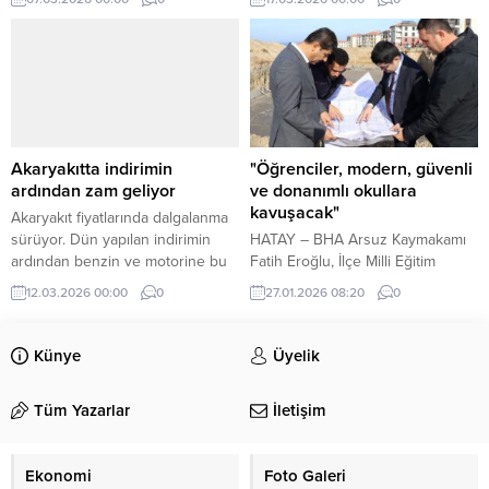
denetimler yapıldı.
kişi ise yaralandı.
Akaryakıtta indirimin
"Öğrenciler, modern, güvenli
ardından zam geliyor
ve donanımlı okullara
kavuşacak"
Akaryakıt fiyatlarında dalgalanma
sürüyor. Dün yapılan indirimin
HATAY – BHA Arsuz Kaymakamı
ardından benzin ve motorine bu
Fatih Eroğlu, İlçe Milli Eğitim
gece yarısından itibaren yeniden
Müdürü Ahmet Yanmaz ve firma
12.03.2026 00:00
0
27.01.2026 08:20
0
zam yapılması bekleniyor.
yetkilileri ile birlikte, TOKİ
Böylece son bir hafta içinde
konutlarının bulunduğu alanda
akaryakıt fiyatlarında beşinci kez
yapımına başlanan ilkokul,
Künye
Üyelik
artış yaşanmış olacak.
ortaokul ve lise inşaat alanlarında
incelemelerde bulundu.
Tüm Yazarlar
İletişim
“Çalışımları yakından takip
ediyoruz” Her biri 24 derslik
olmak üzere toplam 72 derslikten
Ekonomi
Foto Galeri
oluşacak 3 okulun yapım