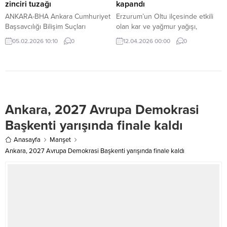
zinciri tuzağı
kapandı
ANKARA-BHA Ankara Cumhuriyet
Erzurum’un Oltu ilçesinde etkili
Başsavcılığı Bilişim Suçları
olan kar ve yağmur yağışı,
Soruşturma Bürosu
heyelana yol açtı. Dün akşam
05.02.2026 10:10
0
12.04.2026 00:00
0
dosyalarından derlenen bilgilere
saatlerinde şiddetini artıran
göre, siber dolandırıcılar
yağışların ardından yamaçtan
kurbanlarını ikna etmek için çeşitli
kopan büyük kaya parçaları,
psikolojik yöntemler kullanıyor.
Kemerkaya ve Sütkans
“Hesabım blokeli, kısa süreliğine
mahallelerini birbirine bağlayan
seninkini kullanabilir miyiz?” ya da
yolu kapattı.
Ankara, 2027 Avrupa Demokrasi
“İşimiz yasal, sadece vergi
ödememek için aracılık
Başkenti yarışında finale kaldı
yapıyorsun” gibi yalanlarla güven
telkin eden şahıslar, masum
Anasayfa
Manşet
gençleri farkında olmadan birer...
Ankara, 2027 Avrupa Demokrasi Başkenti yarışında finale kaldı