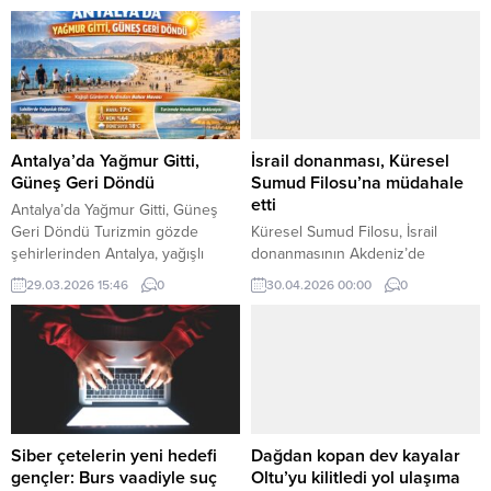
Genel Başkanı Bedri Yalçın, tarım
politikalarına ilişkin yaptığı
açıklamada, Türkiye’nin her il ve
ilçesinde devlet destekli topraksız
tarım modelini hayata geçirmeyi
hedeflediklerini duyurdu. Yalçın,
bu adımın Türkiye’yi tarımda
dünya sıralamasında üst
Antalya’da Yağmur Gitti,
İsrail donanması, Küresel
basamaklara taşıyacağını ifade
Güneş Geri Döndü
Sumud Filosu’na müdahale
etti. Yalçın, geleneksel tarımın...
etti
Antalya’da Yağmur Gitti, Güneş
Geri Döndü Turizmin gözde
Küresel Sumud Filosu, İsrail
şehirlerinden Antalya, yağışlı
donanmasının Akdeniz’de
günlerin ardından yeniden
uluslararası sularda seyreden
29.03.2026 15:46
0
30.04.2026 00:00
0
güneşli havaya kavuştu. Sabah
yardım teknelerine müdahale
saatlerinde yüzünü gösteren
ettiğini açıkladı.
güneş, kentte hem yerli halkı hem
de ziyaretçileri sahillere çekti.
Meteorolojik verilere göre kentte
hava sıcaklığı 17 derece olarak
ölçülürken, nem oranı yüzde 64
seviyesinde kaydedildi. Deniz
Siber çetelerin yeni hedefi
Dağdan kopan dev kayalar
suyu sıcaklığının...
gençler: Burs vaadiyle suç
Oltu’yu kilitledi yol ulaşıma