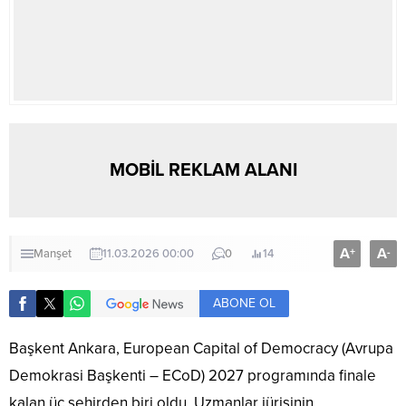
MOBİL REKLAM ALANI
A
A
+
-
Manşet
11.03.2026 00:00
0
14
ABONE OL
Başkent Ankara, European Capital of Democracy (Avrupa
Demokrasi Başkenti – ECoD) 2027 programında finale
kalan üç şehirden biri oldu. Uzmanlar jürisinin