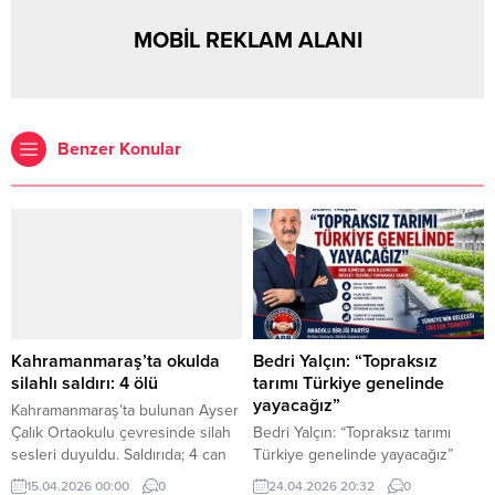
MOBİL REKLAM ALANI
Benzer Konular
Kahramanmaraş’ta okulda
Bedri Yalçın: “Topraksız
silahlı saldırı: 4 ölü
tarımı Türkiye genelinde
yayacağız”
Kahramanmaraş’ta bulunan Ayser
Çalık Ortaokulu çevresinde silah
Bedri Yalçın: “Topraksız tarımı
sesleri duyuldu. Saldırıda; 4 can
Türkiye genelinde yayacağız”
kaybı, 20 yaralı.
ANKARA – Anadolu Birliği Partisi
15.04.2026 00:00
0
24.04.2026 20:32
0