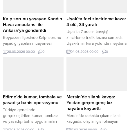
Kalp sorunu yaşayan Kandın
Uşak’ta feci zincirleme kaza:
Hava ambulansı ile
4 ölü, 34 yaralı
Ankara’ya gönderildi
Uşak’ta 7 aracın karıştığı
Beypazarı ilçesinde Kalp, sorunu
zincirleme trafik kazası can aldı.
yaşadığı yapılan muayenesi
Uşak-İzmir kara yolunda meydana
sonrasında anlaşılan kadın hasta
gelen kazada 4 kişi hayatını
28.03.2026 00:00
0
04.05.2026 00:00
0
Hava ambulansı ile Ankara’ya
kaybederken, 34 kişi yaralandı.
gönderildi.
Edirne’de kumar, tombala ve
Mersin’de silahlı kavga:
yasadışı bahis operasyonu
Yoldan geçen genç kız
hayatını kaybetti
Türkiye genelinde
gerçekleştirilen kumar, tombala
Mersin’de sokakta çıkan silahlı
ve yasadışı bahis uygulamaları
kavgada, olayla ilgisi olmayan
kapsamında Edirne’de de
genç bir kız hayatını kaybetti, bir
07.03.2026 00:00
0
17.03.2026 00:00
0