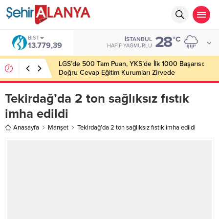
28
BIST
°C
İSTANBUL
13.779,39
HAFIF YAĞMURLU
LGS’de 500 Tam Puan, YKS’de İlk 1000 Başarısı:
Doğru Cevap Eğitim Kurumları Zirvede
Tekirdağ’da 2 ton sağlıksız fıstık
imha edildi
Anasayfa
Manşet
Tekirdağ’da 2 ton sağlıksız fıstık imha edildi