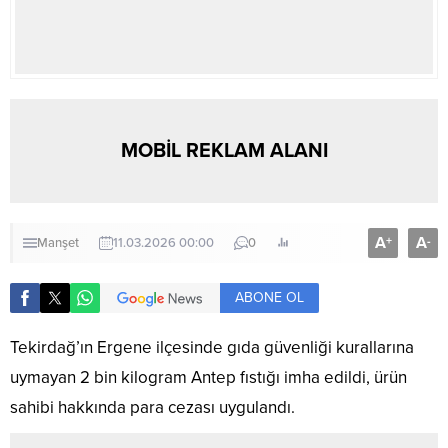
MOBİL REKLAM ALANI
A
A
+
-
Manşet
11.03.2026 00:00
0
ABONE OL
Tekirdağ’ın Ergene ilçesinde gıda güvenliği kurallarına
uymayan 2 bin kilogram Antep fıstığı imha edildi, ürün
sahibi hakkında para cezası uygulandı.