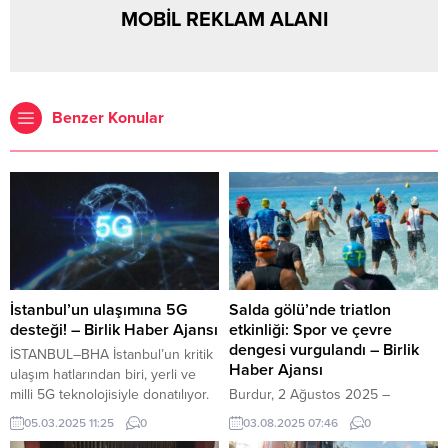
MOBİL REKLAM ALANI
Benzer Konular
İstanbul’un ulaşımına 5G
Salda gölü’nde triatlon
desteği! – Birlik Haber Ajansı
etkinliği: Spor ve çevre
dengesi vurgulandı – Birlik
İSTANBUL–BHA İstanbul’un kritik
Haber Ajansı
ulaşım hatlarından biri, yerli ve
milli 5G teknolojisiyle donatılıyor.
Burdur, 2 Ağustos 2025 –
ULAK Haberleşme ve Türksat AŞ,
Cumhuriyet tarihindeki ilk Salda
05.03.2025 11:25
0
03.08.2025 07:46
0
İstanbul Hasdal Kavşağı ile
Gölü triatlonu, Burdur Valiliği ve