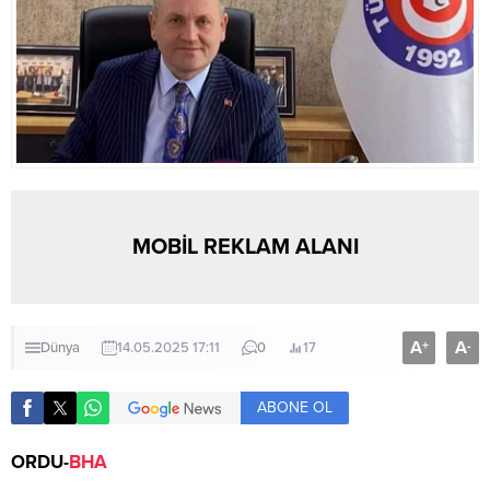
MOBİL REKLAM ALANI
A
A
+
-
Dünya
14.05.2025 17:11
0
17
ABONE OL
ORDU-
BHA