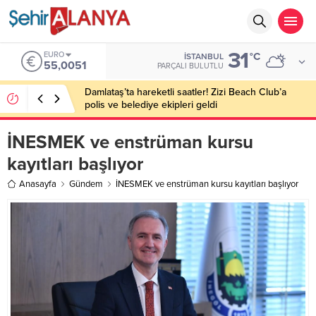
31
EURO
°C
İSTANBUL
55,0051
PARÇALI BULUTLU
Damlataş’ta hareketli saatler! Zizi Beach Club’a
polis ve belediye ekipleri geldi
İNESMEK ve enstrüman kursu
kayıtları başlıyor
Anasayfa
Gündem
İNESMEK ve enstrüman kursu kayıtları başlıyor