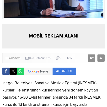
MOBİL REKLAM ALANI
A
A
+
-
Gündem
11.09.2024 15:19
0
17
ABONE OL
İnegöl Belediyesi Sanat ve Meslek Eğitimi (İNESMEK)
kursları ile enstrüman kurslarında yeni dönem kayıtları
başlıyor. 16-30 Eylül tarihleri arasında 34 farklı İNESMEK
kursu ile 13 farklı enstrüman kursu için başvurular