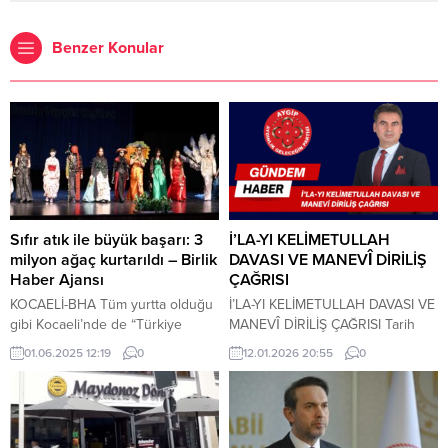
Benzer Konular
Sıfır atık ile büyük başarı: 3
İ’LA-YI KELİMETULLAH
milyon ağaç kurtarıldı – Birlik
DAVASI VE MANEVÎ DİRİLİŞ
Haber Ajansı
ÇAĞRISI
KOCAELİ-BHA Tüm yurtta olduğu
İ’LA-YI KELİMETULLAH DAVASI VE
gibi Kocaeli’nde de “Türkiye
MANEVÎ DİRİLİŞ ÇAĞRISI Tarih
Çevre Haftası” coşkuyla kutlandı.
boyunca milletleri ayakta tutan
01.06.2025 12:19
0
12.01.2026 20:55
0
Kocaeli Valiliği, Kocaeli
yalnızca kılıçlar, ordular ve fetihler
Büyükşehir Belediyesi ile Çevre,
olmamıştır. Asıl belirleyici olan;
Şehircilik ve İklim Değişikliği İl
inanç, ahlâk, adalet ve hikmettir.
Müdürlüğü işbirliğinde
Bugün insanlığın içine düştüğü
düzenlenen etkinlikler, Kocaeli
buhran, maddî değil; manevî bir