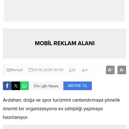
MOBİL REKLAM ALANI
A
A
+
-
Manşet
04.06.2026 00:00
0
9
ABONE OL
Ardahan, doğa ve spor turizmini canlandırmaya yönelik
önemli bir organizasyona ev sahipliği yapmaya
hazırlanıyor.