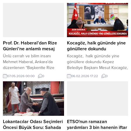
yapan yükümlülerden tahsil
dahil 11 kurumu ziyaret ederek
edilecek bedel yüzde 25
çeşitli temaslarda bulundu.
oranında artırıldı.
Prof. Dr. Haberal’dan Rize
Kocagöz, halk gününde yine
Günleri’ne anlamlı mesaj
gönüllere dokundu
Ünlü cerrah ve bilim insanı
Kocagöz, halk gününde yine
Mehmet Haberal, Ankara’da
gönüllere dokundu Kepez
düzenlenen “Başkentte Rize
Belediye Başkanı Mesut Kocagöz,
Günleri” etkinliği için Mısır’dan
Salı günleri düzenlenen halk
07.05.2026 00:00
0
06.02.2026 17:22
0
anlamlı bir mesaj yayımladı.
gününde makam kapılarını
vatandaşlara sonuna kadar açarak
istek ve talepleri birebir dinliyor.
Demli çay eşliğinde gerçekleşen
samimi buluşmada dertler
paylaşılıyor, sevinçler çoğalıyor.
Kendisini ziyarete gelen
öğrencilere de Gazi Mustafa
Lokantacılar Odası Seçimleri
ETSO'nun ramazan
Kemal Atatürk’ün, en çok sevdiği
Öncesi Büyük Soru: Sahada
yardımları 3 bin hanenin iftar