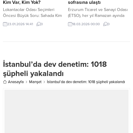
ve...
Kim Var, Kim Yok?
sofrasına ulaştı
Lokantacılar Odası Seçimleri
Erzurum Ticaret ve Sanayi Odası
Öncesi Büyük Soru: Sahada Kim
(ETSO), her yıl Ramazan ayında
Var, Kim Yok? BURSA – BESOB’a
sürdürdüğü yardımlaşma
23.01.2026 14:41
0
18.03.2026 00:00
0
bağlı Bursa Lokantacılar,
geleneği kapsamında bu yıl da
Kebapçılar, Köfteciler ve Benzeri
ihtiyaç sahibi aileleri yalnız
Esnaf Odası başkanlık seçimleri
bırakmadı. ETSO yönetimi ve
yaklaşırken, ortada artık
hayırsever iş insanlarının ortak
görmezden gelinemeyecek kadar
katkılarıyla hazırlanan temel gıda
ciddi bir tartışma duruyor: Bu
paketleri, kent genelindeki 3 bin
İstanbul’da dev denetim: 1018
odayı gerçekten kim temsil
haneye ulaştırıldı.
ediyor? Sektörün içinde olan
şüpheli yakalandı
herkesin bildiği ama yüksek sesle
dile...
Anasayfa
Manşet
İstanbul’da dev denetim: 1018 şüpheli yakalandı