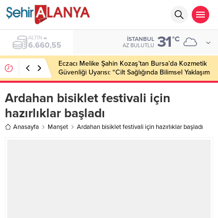
31
BIST
°C
İSTANBUL
13.779,39
AZ BULUTLU
Eczacı Melike Şahin Kozaş’tan Bursa’da Kozmetik
Güvenliği Uyarısı: “Cilt Sağlığında Bilimsel Yaklaşım
ve Güvenilir Ürün Kullanımı Hayati Önem Taşıyor”
Ardahan bisiklet festivali için
hazırlıklar başladı
Anasayfa
Manşet
Ardahan bisiklet festivali için hazırlıklar başladı