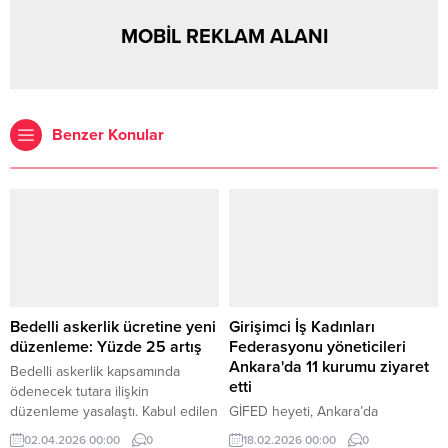
MOBİL REKLAM ALANI
Benzer Konular
Bedelli askerlik ücretine yeni
Girişimci İş Kadınları
düzenleme: Yüzde 25 artış
Federasyonu yöneticileri
Ankara'da 11 kurumu ziyaret
Bedelli askerlik kapsamında
etti
ödenecek tutara ilişkin
düzenleme yasalaştı. Kabul edilen
GİFED heyeti, Ankara’da
değişiklikle birlikte, başvuru
bakanlıklar ve Dünya Bankası
02.04.2026 00:00
0
18.02.2026 00:00
0