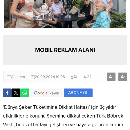
MOBİL REKLAM ALANI
A
A
+
-
Gündem
20.09.2024 10:08
0
22
ABONE OL
‘Dünya Şeker Tüketimine Dikkat Haftası’ için üç yıldır
etkinliklerle konunu önemine dikkat çeken Türk Böbrek
Vakfı, bu özel haftayı geliştiren ve hayata geçiren kurum